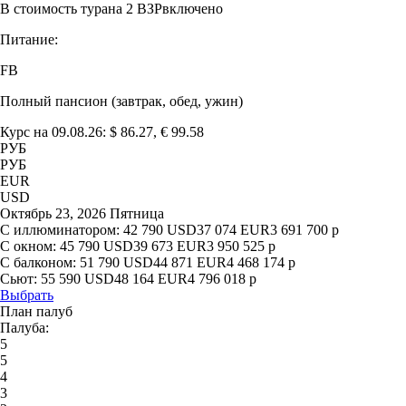
В стоимость тура
на 2 ВЗР
включено
Питание:
FB
Полный пансион (завтрак, обед, ужин)
Курс на 09.08.26: $ 86.27, € 99.58
РУБ
РУБ
EUR
USD
Октябрь 23, 2026 Пятница
С иллюминатором:
42 790
USD
37 074
EUR
3 691 700
р
С окном:
45 790
USD
39 673
EUR
3 950 525
р
С балконом:
51 790
USD
44 871
EUR
4 468 174
р
Сьют:
55 590
USD
48 164
EUR
4 796 018
р
Выбрать
План палуб
Палуба:
5
5
4
3