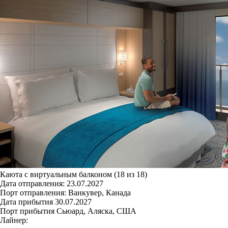
Каюта с виртуальным балконом (18 из 18)
Дата отправления:
23.07.2027
Порт отправления:
Ванкувер, Канада
Дата прибытия
30.07.2027
Порт прибытия
Сьюард, Аляска, США
Лайнер: