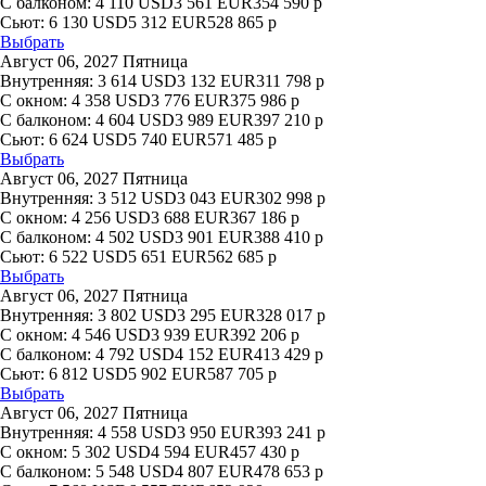
С балконом:
4 110
USD
3 561
EUR
354 590
р
Сьют:
6 130
USD
5 312
EUR
528 865
р
Выбрать
Август 06, 2027 Пятница
Внутренняя:
3 614
USD
3 132
EUR
311 798
р
С окном:
4 358
USD
3 776
EUR
375 986
р
С балконом:
4 604
USD
3 989
EUR
397 210
р
Сьют:
6 624
USD
5 740
EUR
571 485
р
Выбрать
Август 06, 2027 Пятница
Внутренняя:
3 512
USD
3 043
EUR
302 998
р
С окном:
4 256
USD
3 688
EUR
367 186
р
С балконом:
4 502
USD
3 901
EUR
388 410
р
Сьют:
6 522
USD
5 651
EUR
562 685
р
Выбрать
Август 06, 2027 Пятница
Внутренняя:
3 802
USD
3 295
EUR
328 017
р
С окном:
4 546
USD
3 939
EUR
392 206
р
С балконом:
4 792
USD
4 152
EUR
413 429
р
Сьют:
6 812
USD
5 902
EUR
587 705
р
Выбрать
Август 06, 2027 Пятница
Внутренняя:
4 558
USD
3 950
EUR
393 241
р
С окном:
5 302
USD
4 594
EUR
457 430
р
С балконом:
5 548
USD
4 807
EUR
478 653
р