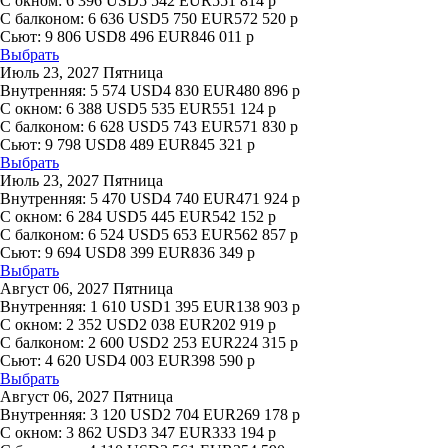
С окном:
6 396
USD
5 542
EUR
551 814
р
С балконом:
6 636
USD
5 750
EUR
572 520
р
Сьют:
9 806
USD
8 496
EUR
846 011
р
Выбрать
Июль 23, 2027 Пятница
Внутренняя:
5 574
USD
4 830
EUR
480 896
р
С окном:
6 388
USD
5 535
EUR
551 124
р
С балконом:
6 628
USD
5 743
EUR
571 830
р
Сьют:
9 798
USD
8 489
EUR
845 321
р
Выбрать
Июль 23, 2027 Пятница
Внутренняя:
5 470
USD
4 740
EUR
471 924
р
С окном:
6 284
USD
5 445
EUR
542 152
р
С балконом:
6 524
USD
5 653
EUR
562 857
р
Сьют:
9 694
USD
8 399
EUR
836 349
р
Выбрать
Август 06, 2027 Пятница
Внутренняя:
1 610
USD
1 395
EUR
138 903
р
С окном:
2 352
USD
2 038
EUR
202 919
р
С балконом:
2 600
USD
2 253
EUR
224 315
р
Сьют:
4 620
USD
4 003
EUR
398 590
р
Выбрать
Август 06, 2027 Пятница
Внутренняя:
3 120
USD
2 704
EUR
269 178
р
С окном:
3 862
USD
3 347
EUR
333 194
р