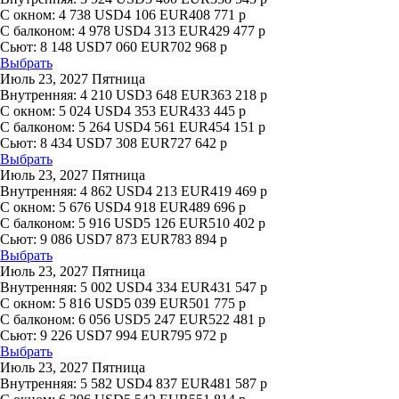
С окном:
4 738
USD
4 106
EUR
408 771
р
С балконом:
4 978
USD
4 313
EUR
429 477
р
Сьют:
8 148
USD
7 060
EUR
702 968
р
Выбрать
Июль 23, 2027 Пятница
Внутренняя:
4 210
USD
3 648
EUR
363 218
р
С окном:
5 024
USD
4 353
EUR
433 445
р
С балконом:
5 264
USD
4 561
EUR
454 151
р
Сьют:
8 434
USD
7 308
EUR
727 642
р
Выбрать
Июль 23, 2027 Пятница
Внутренняя:
4 862
USD
4 213
EUR
419 469
р
С окном:
5 676
USD
4 918
EUR
489 696
р
С балконом:
5 916
USD
5 126
EUR
510 402
р
Сьют:
9 086
USD
7 873
EUR
783 894
р
Выбрать
Июль 23, 2027 Пятница
Внутренняя:
5 002
USD
4 334
EUR
431 547
р
С окном:
5 816
USD
5 039
EUR
501 775
р
С балконом:
6 056
USD
5 247
EUR
522 481
р
Сьют:
9 226
USD
7 994
EUR
795 972
р
Выбрать
Июль 23, 2027 Пятница
Внутренняя:
5 582
USD
4 837
EUR
481 587
р