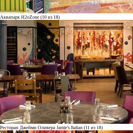
Аквапарк H2oZone (10 из 18)
Ресторан Джейми Оливера Jamie's Italian (11 из 18)