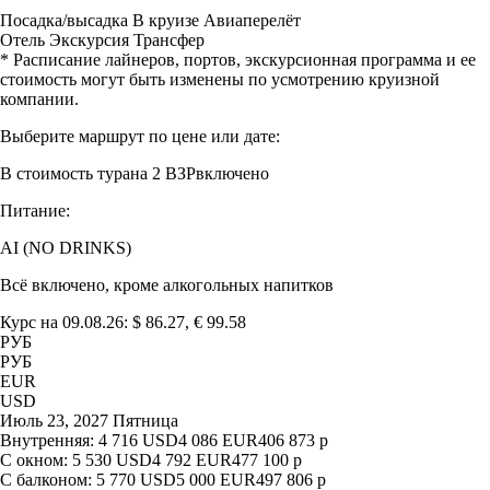
Посадка/высадка
В круизе
Авиаперелёт
Отель
Экскурсия
Трансфер
* Расписание лайнеров, портов, экскурсионная программа и ее
стоимость могут быть изменены по усмотрению круизной
компании.
Выберите маршрут по цене или дате:
В стоимость тура
на 2 ВЗР
включено
Питание:
AI (NO DRINKS)
Всё включено, кроме алкогольных напитков
Курс на 09.08.26: $ 86.27, € 99.58
РУБ
РУБ
EUR
USD
Июль 23, 2027 Пятница
Внутренняя:
4 716
USD
4 086
EUR
406 873
р
С окном:
5 530
USD
4 792
EUR
477 100
р
С балконом:
5 770
USD
5 000
EUR
497 806
р