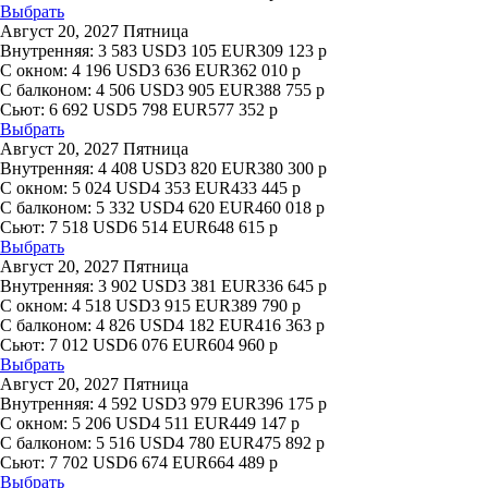
Выбрать
Август 20, 2027 Пятница
Внутренняя:
3 583
USD
3 105
EUR
309 123
р
С окном:
4 196
USD
3 636
EUR
362 010
р
С балконом:
4 506
USD
3 905
EUR
388 755
р
Сьют:
6 692
USD
5 798
EUR
577 352
р
Выбрать
Август 20, 2027 Пятница
Внутренняя:
4 408
USD
3 820
EUR
380 300
р
С окном:
5 024
USD
4 353
EUR
433 445
р
С балконом:
5 332
USD
4 620
EUR
460 018
р
Сьют:
7 518
USD
6 514
EUR
648 615
р
Выбрать
Август 20, 2027 Пятница
Внутренняя:
3 902
USD
3 381
EUR
336 645
р
С окном:
4 518
USD
3 915
EUR
389 790
р
С балконом:
4 826
USD
4 182
EUR
416 363
р
Сьют:
7 012
USD
6 076
EUR
604 960
р
Выбрать
Август 20, 2027 Пятница
Внутренняя:
4 592
USD
3 979
EUR
396 175
р
С окном:
5 206
USD
4 511
EUR
449 147
р
С балконом:
5 516
USD
4 780
EUR
475 892
р
Сьют:
7 702
USD
6 674
EUR
664 489
р
Выбрать