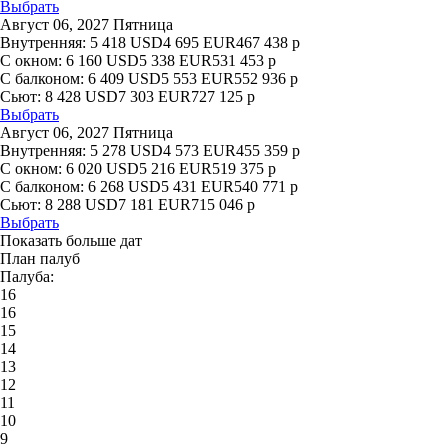
Выбрать
Август 06, 2027 Пятница
Внутренняя:
5 418
USD
4 695
EUR
467 438
р
С окном:
6 160
USD
5 338
EUR
531 453
р
С балконом:
6 409
USD
5 553
EUR
552 936
р
Сьют:
8 428
USD
7 303
EUR
727 125
р
Выбрать
Август 06, 2027 Пятница
Внутренняя:
5 278
USD
4 573
EUR
455 359
р
С окном:
6 020
USD
5 216
EUR
519 375
р
С балконом:
6 268
USD
5 431
EUR
540 771
р
Сьют:
8 288
USD
7 181
EUR
715 046
р
Выбрать
Показать больше дат
План палуб
Палуба:
16
16
15
14
13
12
11
10
9