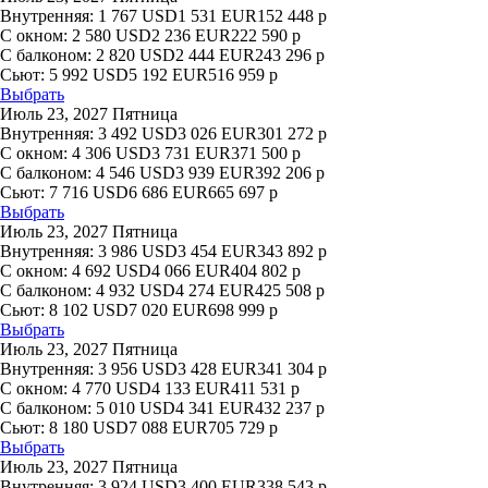
Внутренняя:
1 767
USD
1 531
EUR
152 448
р
С окном:
2 580
USD
2 236
EUR
222 590
р
С балконом:
2 820
USD
2 444
EUR
243 296
р
Сьют:
5 992
USD
5 192
EUR
516 959
р
Выбрать
Июль 23, 2027 Пятница
Внутренняя:
3 492
USD
3 026
EUR
301 272
р
С окном:
4 306
USD
3 731
EUR
371 500
р
С балконом:
4 546
USD
3 939
EUR
392 206
р
Сьют:
7 716
USD
6 686
EUR
665 697
р
Выбрать
Июль 23, 2027 Пятница
Внутренняя:
3 986
USD
3 454
EUR
343 892
р
С окном:
4 692
USD
4 066
EUR
404 802
р
С балконом:
4 932
USD
4 274
EUR
425 508
р
Сьют:
8 102
USD
7 020
EUR
698 999
р
Выбрать
Июль 23, 2027 Пятница
Внутренняя:
3 956
USD
3 428
EUR
341 304
р
С окном:
4 770
USD
4 133
EUR
411 531
р
С балконом:
5 010
USD
4 341
EUR
432 237
р
Сьют:
8 180
USD
7 088
EUR
705 729
р
Выбрать
Июль 23, 2027 Пятница
Внутренняя:
3 924
USD
3 400
EUR
338 543
р