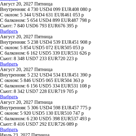
Август 20, 2027 Пятница
Внутренняя:
4 730
USD
4 099
EUR
408 080
р
С окном:
5 344
USD
4 631
EUR
461 053
р
С балконом:
5 654
USD
4 899
EUR
487 798
р
Сьют:
7 840
USD
6 793
EUR
676 395
р
Выбрать
Август 20, 2027 Пятница
Внутренняя:
5 238
USD
4 539
EUR
451 908
р
С окном:
5 854
USD
5 072
EUR
505 053
р
С балконом:
6 162
USD
5 339
EUR
531 626
р
Сьют:
8 348
USD
7 233
EUR
720 223
р
Выбрать
Август 20, 2027 Пятница
Внутренняя:
5 232
USD
4 534
EUR
451 390
р
С окном:
5 846
USD
5 065
EUR
504 363
р
С балконом:
6 156
USD
5 334
EUR
531 108
р
Сьют:
8 342
USD
7 228
EUR
719 705
р
Выбрать
Август 20, 2027 Пятница
Внутренняя:
5 306
USD
4 598
EUR
457 775
р
С окном:
5 920
USD
5 130
EUR
510 747
р
С балконом:
6 230
USD
5 398
EUR
537 493
р
Сьют:
8 416
USD
7 292
EUR
726 089
р
Выбрать
Июль 23, 2027 Пятница