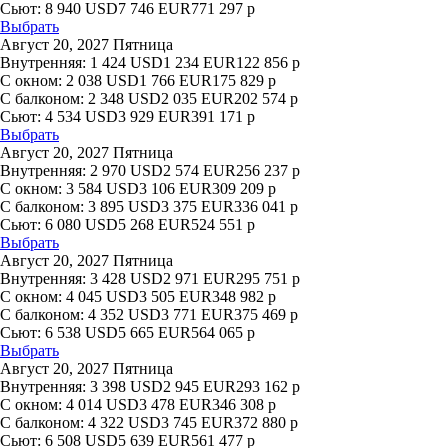
Сьют:
8 940
USD
7 746
EUR
771 297
р
Выбрать
Август 20, 2027 Пятница
Внутренняя:
1 424
USD
1 234
EUR
122 856
р
С окном:
2 038
USD
1 766
EUR
175 829
р
С балконом:
2 348
USD
2 035
EUR
202 574
р
Сьют:
4 534
USD
3 929
EUR
391 171
р
Выбрать
Август 20, 2027 Пятница
Внутренняя:
2 970
USD
2 574
EUR
256 237
р
С окном:
3 584
USD
3 106
EUR
309 209
р
С балконом:
3 895
USD
3 375
EUR
336 041
р
Сьют:
6 080
USD
5 268
EUR
524 551
р
Выбрать
Август 20, 2027 Пятница
Внутренняя:
3 428
USD
2 971
EUR
295 751
р
С окном:
4 045
USD
3 505
EUR
348 982
р
С балконом:
4 352
USD
3 771
EUR
375 469
р
Сьют:
6 538
USD
5 665
EUR
564 065
р
Выбрать
Август 20, 2027 Пятница
Внутренняя:
3 398
USD
2 945
EUR
293 162
р
С окном:
4 014
USD
3 478
EUR
346 308
р
С балконом:
4 322
USD
3 745
EUR
372 880
р
Сьют:
6 508
USD
5 639
EUR
561 477
р