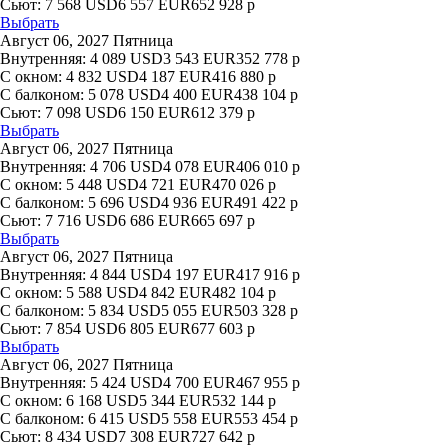
Сьют:
7 568
USD
6 557
EUR
652 928
р
Выбрать
Август 06, 2027 Пятница
Внутренняя:
4 089
USD
3 543
EUR
352 778
р
С окном:
4 832
USD
4 187
EUR
416 880
р
С балконом:
5 078
USD
4 400
EUR
438 104
р
Сьют:
7 098
USD
6 150
EUR
612 379
р
Выбрать
Август 06, 2027 Пятница
Внутренняя:
4 706
USD
4 078
EUR
406 010
р
С окном:
5 448
USD
4 721
EUR
470 026
р
С балконом:
5 696
USD
4 936
EUR
491 422
р
Сьют:
7 716
USD
6 686
EUR
665 697
р
Выбрать
Август 06, 2027 Пятница
Внутренняя:
4 844
USD
4 197
EUR
417 916
р
С окном:
5 588
USD
4 842
EUR
482 104
р
С балконом:
5 834
USD
5 055
EUR
503 328
р
Сьют:
7 854
USD
6 805
EUR
677 603
р
Выбрать
Август 06, 2027 Пятница
Внутренняя:
5 424
USD
4 700
EUR
467 955
р
С окном:
6 168
USD
5 344
EUR
532 144
р
С балконом:
6 415
USD
5 558
EUR
553 454
р
Сьют:
8 434
USD
7 308
EUR
727 642
р