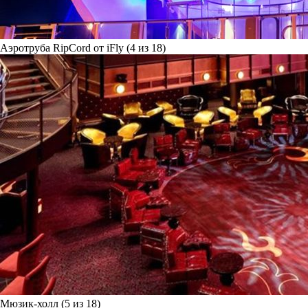
Аэротруба RipCord от iFly (4 из 18)
Мюзик-холл (5 из 18)