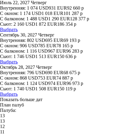
Июль 22, 2027 Четверг
Внутренняя:
1 074
USD
931
EUR
92 660
р
С окном:
1 174
USD
1 018
EUR
101 287
р
С балконом:
1 488
USD
1 290
EUR
128 377
р
Сьют:
2 160
USD
1 872
EUR
186 354
р
Выбрать
Сентябрь 30, 2027 Четверг
Внутренняя:
802
USD
695
EUR
69 193
р
С окном:
906
USD
785
EUR
78 165
р
С балконом:
1 116
USD
967
EUR
96 283
р
Сьют:
1 746
USD
1 513
EUR
150 636
р
Выбрать
Октябрь 28, 2027 Четверг
Внутренняя:
796
USD
690
EUR
68 675
р
С окном:
868
USD
753
EUR
74 887
р
С балконом:
1 124
USD
974
EUR
96 973
р
Сьют:
1 740
USD
1 508
EUR
150 119
р
Выбрать
Показать больше дат
План палуб
Палуба:
13
13
12
11