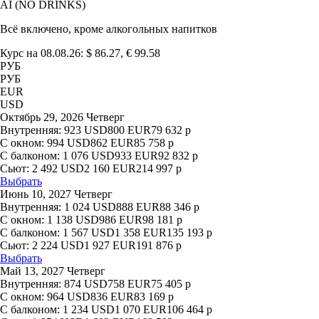
AI (NO DRINKS)
Всё включено, кроме алкогольных напитков
Курс на 08.08.26: $ 86.27, € 99.58
РУБ
РУБ
EUR
USD
Октябрь 29, 2026 Четверг
Внутренняя:
923
USD
800
EUR
79 632
р
С окном:
994
USD
862
EUR
85 758
р
С балконом:
1 076
USD
933
EUR
92 832
р
Сьют:
2 492
USD
2 160
EUR
214 997
р
Выбрать
Июнь 10, 2027 Четверг
Внутренняя:
1 024
USD
888
EUR
88 346
р
С окном:
1 138
USD
986
EUR
98 181
р
С балконом:
1 567
USD
1 358
EUR
135 193
р
Сьют:
2 224
USD
1 927
EUR
191 876
р
Выбрать
Май 13, 2027 Четверг
Внутренняя:
874
USD
758
EUR
75 405
р
С окном:
964
USD
836
EUR
83 169
р
С балконом:
1 234
USD
1 070
EUR
106 464
р