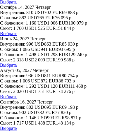
Выбрать
Октябрь 14, 2027 Четверг
Внутренняя:
810
USD
702
EUR
69 883
р
С окном:
882
USD
765
EUR
76 095
р
С балконом:
1 160
USD
1 006
EUR
100 079
р
Сьют:
1 760
USD
1 525
EUR
151 844
р
Выбрать
Июнь 24, 2027 Четверг
Внутренняя:
996
USD
863
EUR
85 930
р
С окном:
1 086
USD
941
EUR
93 695
р
С балконом:
1 498
USD
1 298
EUR
129 240
р
Сьют:
2 318
USD
2 009
EUR
199 986
р
Выбрать
Август 05, 2027 Четверг
Внутренняя:
936
USD
811
EUR
80 754
р
С окном:
1 006
USD
872
EUR
86 793
р
С балконом:
1 292
USD
1 120
EUR
111 468
р
Сьют:
2 020
USD
1 751
EUR
174 276
р
Выбрать
Сентябрь 16, 2027 Четверг
Внутренняя:
802
USD
695
EUR
69 193
р
С окном:
902
USD
782
EUR
77 820
р
С балконом:
1 146
USD
993
EUR
98 871
р
Сьют:
1 717
USD
1 488
EUR
148 134
р
Выбрать