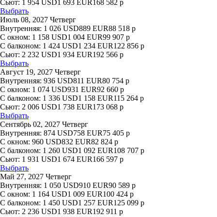
Сьют:
1 954
USD
1 693
EUR
168 582
р
Выбрать
Июль 08, 2027 Четверг
Внутренняя:
1 026
USD
889
EUR
88 518
р
С окном:
1 158
USD
1 004
EUR
99 907
р
С балконом:
1 424
USD
1 234
EUR
122 856
р
Сьют:
2 232
USD
1 934
EUR
192 566
р
Выбрать
Август 19, 2027 Четверг
Внутренняя:
936
USD
811
EUR
80 754
р
С окном:
1 074
USD
931
EUR
92 660
р
С балконом:
1 336
USD
1 158
EUR
115 264
р
Сьют:
2 006
USD
1 738
EUR
173 068
р
Выбрать
Сентябрь 02, 2027 Четверг
Внутренняя:
874
USD
758
EUR
75 405
р
С окном:
960
USD
832
EUR
82 824
р
С балконом:
1 260
USD
1 092
EUR
108 707
р
Сьют:
1 931
USD
1 674
EUR
166 597
р
Выбрать
Май 27, 2027 Четверг
Внутренняя:
1 050
USD
910
EUR
90 589
р
С окном:
1 164
USD
1 009
EUR
100 424
р
С балконом:
1 450
USD
1 257
EUR
125 099
р
Сьют:
2 236
USD
1 938
EUR
192 911
р