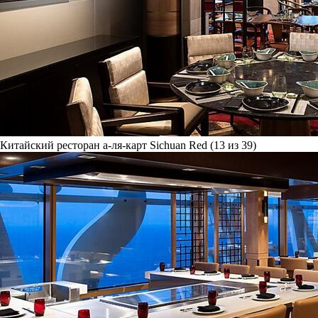
Китайский ресторан а-ля-карт Sichuan Red (13 из 39)