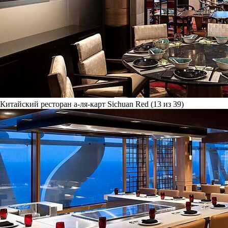
Китайский ресторан а-ля-карт Sichuan Red (13 из 39)