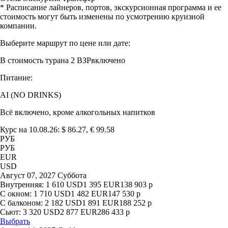
* Расписание лайнеров, портов, экскурсионная программа и ее
стоимость могут быть изменены по усмотрению круизной
компании.
Выберите маршрут по цене или дате:
В стоимость тура
на 2 ВЗР
включено
Питание:
AI (NO DRINKS)
Всё включено, кроме алкогольных напитков
Курс на 10.08.26: $ 86.27, € 99.58
РУБ
РУБ
EUR
USD
Август 07, 2027 Суббота
Внутренняя:
1 610
USD
1 395
EUR
138 903
р
С окном:
1 710
USD
1 482
EUR
147 530
р
С балконом:
2 182
USD
1 891
EUR
188 252
р
Сьют:
3 320
USD
2 877
EUR
286 433
р
Выбрать