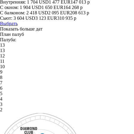
Внутренняя:
1 704
USD
1 477
EUR
147 013
р
С окном:
1 904
USD
1 650
EUR
164 268
р
С балконом:
2 418
USD
2 095
EUR
208 613
р
Сьют:
3 604
USD
3 123
EUR
310 935
р
Выбрать
Показать больше дат
План палуб
Палуба:
13
13
12
11
10
9
8
7
6
5
4
3
2