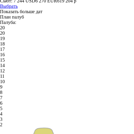
Сьют:
7 244
USD
6 270
EUR
619 204
р
Выбрать
Показать больше дат
План палуб
Палуба:
20
20
19
18
17
16
15
14
12
11
10
9
8
7
6
5
4
3
2