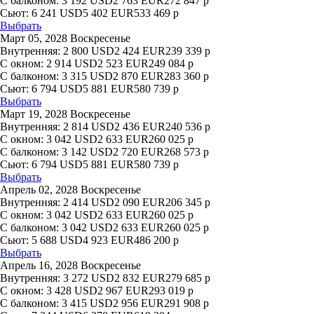
С балконом:
3 192
USD
2 763
EUR
272 847
р
Сьют:
6 241
USD
5 402
EUR
533 469
р
Выбрать
Март 05, 2028 Воскресенье
Внутренняя:
2 800
USD
2 424
EUR
239 339
р
С окном:
2 914
USD
2 523
EUR
249 084
р
С балконом:
3 315
USD
2 870
EUR
283 360
р
Сьют:
6 794
USD
5 881
EUR
580 739
р
Выбрать
Март 19, 2028 Воскресенье
Внутренняя:
2 814
USD
2 436
EUR
240 536
р
С окном:
3 042
USD
2 633
EUR
260 025
р
С балконом:
3 142
USD
2 720
EUR
268 573
р
Сьют:
6 794
USD
5 881
EUR
580 739
р
Выбрать
Апрель 02, 2028 Воскресенье
Внутренняя:
2 414
USD
2 090
EUR
206 345
р
С окном:
3 042
USD
2 633
EUR
260 025
р
С балконом:
3 042
USD
2 633
EUR
260 025
р
Сьют:
5 688
USD
4 923
EUR
486 200
р
Выбрать
Апрель 16, 2028 Воскресенье
Внутренняя:
3 272
USD
2 832
EUR
279 685
р
С окном:
3 428
USD
2 967
EUR
293 019
р
С балконом:
3 415
USD
2 956
EUR
291 908
р