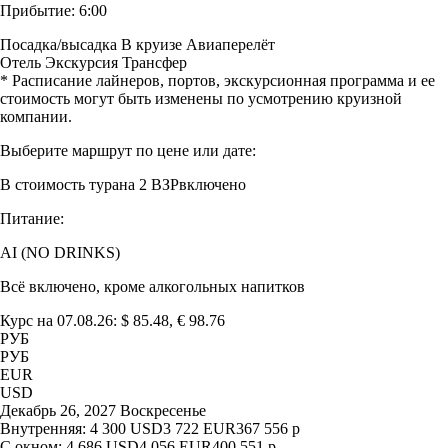
Прибытие:
6:00
Посадка/высадка
В круизе
Авиаперелёт
Отель
Экскурсия
Трансфер
* Расписание лайнеров, портов, экскурсионная программа и ее
стоимость могут быть изменены по усмотрению круизной
компании.
Выберите маршрут по цене или дате:
В стоимость тура
на 2 ВЗР
включено
Питание:
AI (NO DRINKS)
Всё включено, кроме алкогольных напитков
Курс на 07.08.26: $ 85.48, € 98.76
РУБ
РУБ
EUR
USD
Декабрь 26, 2027 Воскресенье
Внутренняя:
4 300
USD
3 722
EUR
367 556
р
С окном:
4 686
USD
4 056
EUR
400 551
р