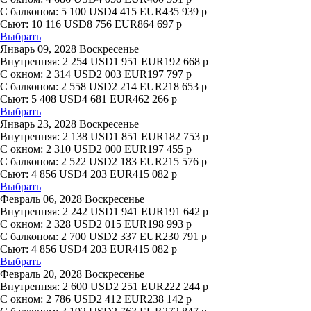
С балконом:
5 100
USD
4 415
EUR
435 939
р
Сьют:
10 116
USD
8 756
EUR
864 697
р
Выбрать
Январь 09, 2028 Воскресенье
Внутренняя:
2 254
USD
1 951
EUR
192 668
р
С окном:
2 314
USD
2 003
EUR
197 797
р
С балконом:
2 558
USD
2 214
EUR
218 653
р
Сьют:
5 408
USD
4 681
EUR
462 266
р
Выбрать
Январь 23, 2028 Воскресенье
Внутренняя:
2 138
USD
1 851
EUR
182 753
р
С окном:
2 310
USD
2 000
EUR
197 455
р
С балконом:
2 522
USD
2 183
EUR
215 576
р
Сьют:
4 856
USD
4 203
EUR
415 082
р
Выбрать
Февраль 06, 2028 Воскресенье
Внутренняя:
2 242
USD
1 941
EUR
191 642
р
С окном:
2 328
USD
2 015
EUR
198 993
р
С балконом:
2 700
USD
2 337
EUR
230 791
р
Сьют:
4 856
USD
4 203
EUR
415 082
р
Выбрать
Февраль 20, 2028 Воскресенье
Внутренняя:
2 600
USD
2 251
EUR
222 244
р
С окном:
2 786
USD
2 412
EUR
238 142
р