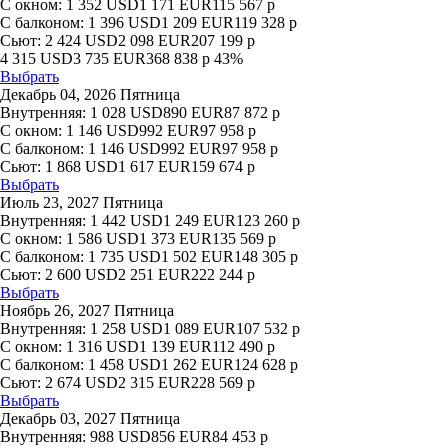
С окном:
1 352
USD
1 171
EUR
115 567
р
С балконом:
1 396
USD
1 209
EUR
119 328
р
Сьют:
2 424
USD
2 098
EUR
207 199
р
4 315
USD
3 735
EUR
368 838
р
43%
Выбрать
Декабрь 04, 2026 Пятница
Внутренняя:
1 028
USD
890
EUR
87 872
р
С окном:
1 146
USD
992
EUR
97 958
р
С балконом:
1 146
USD
992
EUR
97 958
р
Сьют:
1 868
USD
1 617
EUR
159 674
р
Выбрать
Июль 23, 2027 Пятница
Внутренняя:
1 442
USD
1 249
EUR
123 260
р
С окном:
1 586
USD
1 373
EUR
135 569
р
С балконом:
1 735
USD
1 502
EUR
148 305
р
Сьют:
2 600
USD
2 251
EUR
222 244
р
Выбрать
Ноябрь 26, 2027 Пятница
Внутренняя:
1 258
USD
1 089
EUR
107 532
р
С окном:
1 316
USD
1 139
EUR
112 490
р
С балконом:
1 458
USD
1 262
EUR
124 628
р
Сьют:
2 674
USD
2 315
EUR
228 569
р
Выбрать
Декабрь 03, 2027 Пятница
Внутренняя:
988
USD
856
EUR
84 453
р