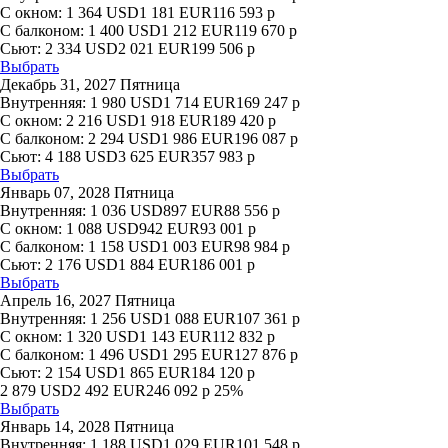
С окном:
1 364
USD
1 181
EUR
116 593
р
С балконом:
1 400
USD
1 212
EUR
119 670
р
Сьют:
2 334
USD
2 021
EUR
199 506
р
Выбрать
Декабрь 31, 2027 Пятница
Внутренняя:
1 980
USD
1 714
EUR
169 247
р
С окном:
2 216
USD
1 918
EUR
189 420
р
С балконом:
2 294
USD
1 986
EUR
196 087
р
Сьют:
4 188
USD
3 625
EUR
357 983
р
Выбрать
Январь 07, 2028 Пятница
Внутренняя:
1 036
USD
897
EUR
88 556
р
С окном:
1 088
USD
942
EUR
93 001
р
С балконом:
1 158
USD
1 003
EUR
98 984
р
Сьют:
2 176
USD
1 884
EUR
186 001
р
Выбрать
Апрель 16, 2027 Пятница
Внутренняя:
1 256
USD
1 088
EUR
107 361
р
С окном:
1 320
USD
1 143
EUR
112 832
р
С балконом:
1 496
USD
1 295
EUR
127 876
р
Сьют:
2 154
USD
1 865
EUR
184 120
р
2 879
USD
2 492
EUR
246 092
р
25%
Выбрать
Январь 14, 2028 Пятница
Внутренняя:
1 188
USD
1 029
EUR
101 548
р