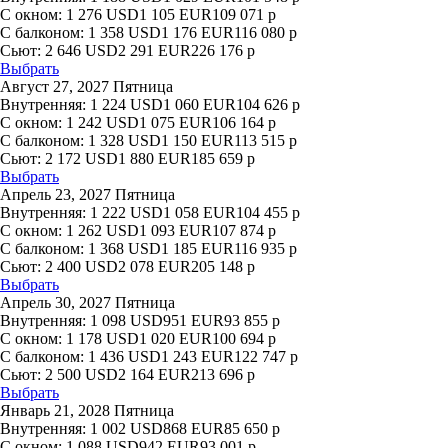
С окном:
1 276
USD
1 105
EUR
109 071
р
С балконом:
1 358
USD
1 176
EUR
116 080
р
Сьют:
2 646
USD
2 291
EUR
226 176
р
Выбрать
Август 27, 2027 Пятница
Внутренняя:
1 224
USD
1 060
EUR
104 626
р
С окном:
1 242
USD
1 075
EUR
106 164
р
С балконом:
1 328
USD
1 150
EUR
113 515
р
Сьют:
2 172
USD
1 880
EUR
185 659
р
Выбрать
Апрель 23, 2027 Пятница
Внутренняя:
1 222
USD
1 058
EUR
104 455
р
С окном:
1 262
USD
1 093
EUR
107 874
р
С балконом:
1 368
USD
1 185
EUR
116 935
р
Сьют:
2 400
USD
2 078
EUR
205 148
р
Выбрать
Апрель 30, 2027 Пятница
Внутренняя:
1 098
USD
951
EUR
93 855
р
С окном:
1 178
USD
1 020
EUR
100 694
р
С балконом:
1 436
USD
1 243
EUR
122 747
р
Сьют:
2 500
USD
2 164
EUR
213 696
р
Выбрать
Январь 21, 2028 Пятница
Внутренняя:
1 002
USD
868
EUR
85 650
р
С окном:
1 088
USD
942
EUR
93 001
р