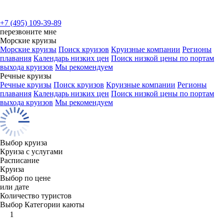
+7 (495) 109-39-89
перезвоните мне
Морские круизы
Морские круизы
Поиск круизов
Круизные компании
Регионы
плавания
Календарь низких цен
Поиск низкой цены по портам
выхода круизов
Мы рекомендуем
Речные круизы
Речные круизы
Поиск круизов
Круизные компании
Регионы
плавания
Календарь низких цен
Поиск низкой цены по портам
выхода круизов
Мы рекомендуем
Выбор круиза
Круиза с услугами
Расписание
Круиза
Выбор по цене
или дате
Количество туристов
Выбор Категории каюты
1