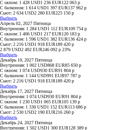
С окном:
1 428
USD
1 236
EUR
122 063
р
С балконом:
1 614
USD
1 397
EUR
137 962
р
Сьют:
2 634
USD
2 280
EUR
225 150
р
Выбрать
Апрель 02, 2027 Пятница
Внутренняя:
1 284
USD
1 112
EUR
109 754
р
С окном:
1 406
USD
1 217
EUR
120 183
р
С балконом:
1 596
USD
1 382
EUR
136 424
р
Сьют:
2 216
USD
1 918
EUR
189 420
р
2 879
USD
2 492
EUR
246 092
р
23%
Выбрать
Декабрь 10, 2027 Пятница
Внутренняя:
1 002
USD
868
EUR
85 650
р
С окном:
1 074
USD
930
EUR
91 804
р
С балконом:
1 144
USD
991
EUR
97 787
р
Сьют:
2 216
USD
1 918
EUR
189 420
р
Выбрать
Декабрь 17, 2027 Пятница
Внутренняя:
1 074
USD
930
EUR
91 804
р
С окном:
1 230
USD
1 065
EUR
105 139
р
С балконом:
1 330
USD
1 152
EUR
113 686
р
Сьют:
2 530
USD
2 190
EUR
216 260
р
Выбрать
Декабрь 24, 2027 Пятница
Внутренняя:
1 502
USD
1 300
EUR
128 389
р