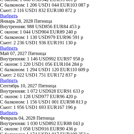
С балконом:
1 206
USD
1 044
EUR
103 087
р
Сьют:
2 116
USD
1 832
EUR
180 872
р
Выбрать
Январь 28, 2028 Пятница
Внутренняя:
988
USD
856
EUR
84 453
р
С окном:
1 044
USD
904
EUR
89 240
р
С балконом:
1 130
USD
979
EUR
96 591
р
Сьют:
2 236
USD
1 936
EUR
191 130
р
Выбрать
Май 07, 2027 Пятница
Внутренняя:
1 146
USD
992
EUR
97 958
р
С окном:
1 220
USD
1 056
EUR
104 284
р
С балконом:
1 294
USD
1 120
EUR
110 609
р
Сьют:
2 022
USD
1 751
EUR
172 837
р
Выбрать
Сентябрь 10, 2027 Пятница
Внутренняя:
1 072
USD
928
EUR
91 633
р
С окном:
1 128
USD
977
EUR
96 420
р
С балконом:
1 156
USD
1 001
EUR
98 813
р
Сьют:
1 956
USD
1 693
EUR
167 196
р
Выбрать
Февраль 04, 2028 Пятница
Внутренняя:
1 030
USD
892
EUR
88 043
р
С окном:
1 058
USD
916
EUR
90 436
р