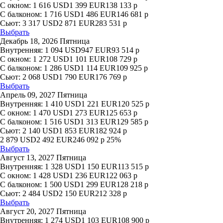
С окном:
1 616
USD
1 399
EUR
138 133
р
С балконом:
1 716
USD
1 486
EUR
146 681
р
Сьют:
3 317
USD
2 871
EUR
283 531
р
Выбрать
Декабрь 18, 2026 Пятница
Внутренняя:
1 094
USD
947
EUR
93 514
р
С окном:
1 272
USD
1 101
EUR
108 729
р
С балконом:
1 286
USD
1 114
EUR
109 925
р
Сьют:
2 068
USD
1 790
EUR
176 769
р
Выбрать
Апрель 09, 2027 Пятница
Внутренняя:
1 410
USD
1 221
EUR
120 525
р
С окном:
1 470
USD
1 273
EUR
125 653
р
С балконом:
1 516
USD
1 313
EUR
129 585
р
Сьют:
2 140
USD
1 853
EUR
182 924
р
2 879
USD
2 492
EUR
246 092
р
25%
Выбрать
Август 13, 2027 Пятница
Внутренняя:
1 328
USD
1 150
EUR
113 515
р
С окном:
1 428
USD
1 236
EUR
122 063
р
С балконом:
1 500
USD
1 299
EUR
128 218
р
Сьют:
2 484
USD
2 150
EUR
212 328
р
Выбрать
Август 20, 2027 Пятница
Внутренняя:
1 274
USD
1 103
EUR
108 900
р