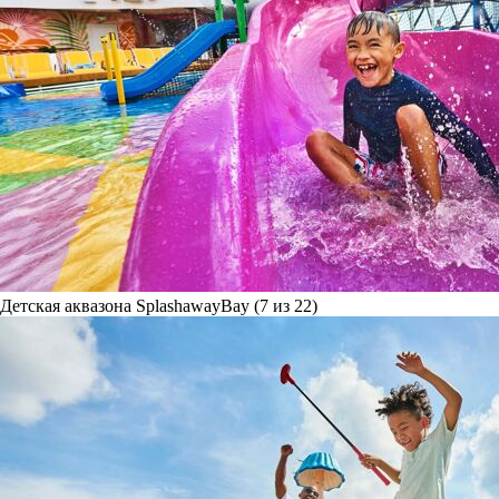
Детская аквазона SplashawayBay (7 из 22)