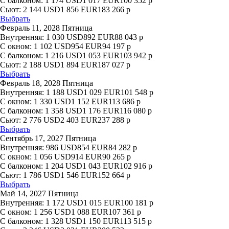
С балконом:
1 174
USD
1 017
EUR
100 352
р
Сьют:
2 144
USD
1 856
EUR
183 266
р
Выбрать
Февраль 11, 2028 Пятница
Внутренняя:
1 030
USD
892
EUR
88 043
р
С окном:
1 102
USD
954
EUR
94 197
р
С балконом:
1 216
USD
1 053
EUR
103 942
р
Сьют:
2 188
USD
1 894
EUR
187 027
р
Выбрать
Февраль 18, 2028 Пятница
Внутренняя:
1 188
USD
1 029
EUR
101 548
р
С окном:
1 330
USD
1 152
EUR
113 686
р
С балконом:
1 358
USD
1 176
EUR
116 080
р
Сьют:
2 776
USD
2 403
EUR
237 288
р
Выбрать
Сентябрь 17, 2027 Пятница
Внутренняя:
986
USD
854
EUR
84 282
р
С окном:
1 056
USD
914
EUR
90 265
р
С балконом:
1 204
USD
1 043
EUR
102 916
р
Сьют:
1 786
USD
1 546
EUR
152 664
р
Выбрать
Май 14, 2027 Пятница
Внутренняя:
1 172
USD
1 015
EUR
100 181
р
С окном:
1 256
USD
1 088
EUR
107 361
р
С балконом:
1 328
USD
1 150
EUR
113 515
р