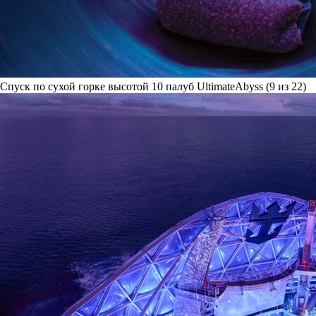
Спуск по сухой горке высотой 10 палуб UltimateAbyss (9 из 22)