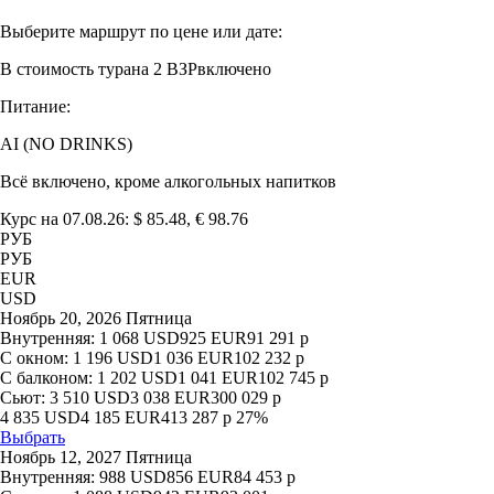
Выберите маршрут по цене или дате:
В стоимость тура
на 2 ВЗР
включено
Питание:
AI (NO DRINKS)
Всё включено, кроме алкогольных напитков
Курс на 07.08.26: $ 85.48, € 98.76
РУБ
РУБ
EUR
USD
Ноябрь 20, 2026 Пятница
Внутренняя:
1 068
USD
925
EUR
91 291
р
С окном:
1 196
USD
1 036
EUR
102 232
р
С балконом:
1 202
USD
1 041
EUR
102 745
р
Сьют:
3 510
USD
3 038
EUR
300 029
р
4 835
USD
4 185
EUR
413 287
р
27%
Выбрать
Ноябрь 12, 2027 Пятница
Внутренняя:
988
USD
856
EUR
84 453
р