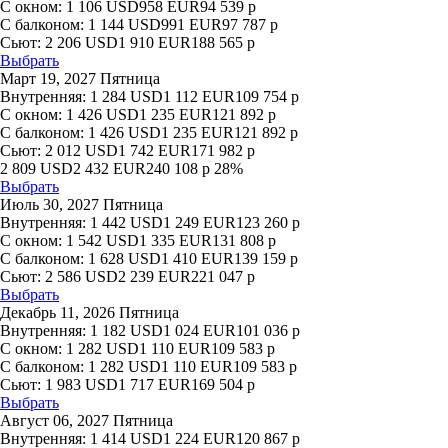
С окном:
1 106
USD
958
EUR
94 539
р
С балконом:
1 144
USD
991
EUR
97 787
р
Сьют:
2 206
USD
1 910
EUR
188 565
р
Выбрать
Март 19, 2027 Пятница
Внутренняя:
1 284
USD
1 112
EUR
109 754
р
С окном:
1 426
USD
1 235
EUR
121 892
р
С балконом:
1 426
USD
1 235
EUR
121 892
р
Сьют:
2 012
USD
1 742
EUR
171 982
р
2 809
USD
2 432
EUR
240 108
р
28%
Выбрать
Июль 30, 2027 Пятница
Внутренняя:
1 442
USD
1 249
EUR
123 260
р
С окном:
1 542
USD
1 335
EUR
131 808
р
С балконом:
1 628
USD
1 410
EUR
139 159
р
Сьют:
2 586
USD
2 239
EUR
221 047
р
Выбрать
Декабрь 11, 2026 Пятница
Внутренняя:
1 182
USD
1 024
EUR
101 036
р
С окном:
1 282
USD
1 110
EUR
109 583
р
С балконом:
1 282
USD
1 110
EUR
109 583
р
Сьют:
1 983
USD
1 717
EUR
169 504
р
Выбрать
Август 06, 2027 Пятница
Внутренняя:
1 414
USD
1 224
EUR
120 867
р