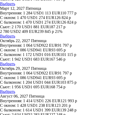
Выбрать
Март 12, 2027 Пятница
Внутренняя:
1 284
USD
1 113
EUR
110 777
р
С окном:
1 470
USD
1 274
EUR
126 824
р
С балконом:
1 470
USD
1 274
EUR
126 824
р
Сьют:
2 170
USD
1 881
EUR
187 217
р
2 780
USD
2 409
EUR
239 845
р
21%
Выбрать
Октябрь 22, 2027 Пятница
Внутренняя:
1 064
USD
922
EUR
91 797
р
С окном:
1 086
USD
941
EUR
93 695
р
С балконом:
1 172
USD
1 016
EUR
101 115
р
Сьют:
1 942
USD
1 683
EUR
167 546
р
Выбрать
Октябрь 29, 2027 Пятница
Внутренняя:
1 064
USD
922
EUR
91 797
р
С окном:
1 086
USD
941
EUR
93 695
р
С балконом:
1 204
USD
1 044
EUR
103 875
р
Сьют:
1 956
USD
1 695
EUR
168 754
р
Выбрать
Август 06, 2027 Пятница
Внутренняя:
1 414
USD
1 226
EUR
121 993
р
С окном:
1 428
USD
1 238
EUR
123 201
р
С балконом:
1 614
USD
1 399
EUR
139 248
р
Сьют:
2 634
USD
2 283
EUR
227 248
р