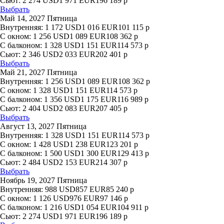
Сьют:
2 274
USD
1 971
EUR
196 189
р
Выбрать
Май 14, 2027 Пятница
Внутренняя:
1 172
USD
1 016
EUR
101 115
р
С окном:
1 256
USD
1 089
EUR
108 362
р
С балконом:
1 328
USD
1 151
EUR
114 573
р
Сьют:
2 346
USD
2 033
EUR
202 401
р
Выбрать
Май 21, 2027 Пятница
Внутренняя:
1 256
USD
1 089
EUR
108 362
р
С окном:
1 328
USD
1 151
EUR
114 573
р
С балконом:
1 356
USD
1 175
EUR
116 989
р
Сьют:
2 404
USD
2 083
EUR
207 405
р
Выбрать
Август 13, 2027 Пятница
Внутренняя:
1 328
USD
1 151
EUR
114 573
р
С окном:
1 428
USD
1 238
EUR
123 201
р
С балконом:
1 500
USD
1 300
EUR
129 413
р
Сьют:
2 484
USD
2 153
EUR
214 307
р
Выбрать
Ноябрь 19, 2027 Пятница
Внутренняя:
988
USD
857
EUR
85 240
р
С окном:
1 126
USD
976
EUR
97 146
р
С балконом:
1 216
USD
1 054
EUR
104 911
р
Сьют:
2 274
USD
1 971
EUR
196 189
р