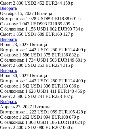
Сьют:
2 830
USD
2 452
EUR
244 158
р
Выбрать
Октябрь 15, 2027 Пятница
Внутренняя:
1 028
USD
891
EUR
88 691
р
С окном:
1 042
USD
903
EUR
89 899
р
С балконом:
1 156
USD
1 002
EUR
99 734
р
Сьют:
1 856
USD
1 609
EUR
160 127
р
Выбрать
Июль 23, 2027 Пятница
Внутренняя:
1 442
USD
1 250
EUR
124 409
р
С окном:
1 586
USD
1 375
EUR
136 832
р
С балконом:
1 734
USD
1 503
EUR
149 601
р
Сьют:
2 600
USD
2 253
EUR
224 315
р
Выбрать
Июль 30, 2027 Пятница
Внутренняя:
1 442
USD
1 250
EUR
124 409
р
С окном:
1 542
USD
1 336
EUR
133 036
р
С балконом:
1 628
USD
1 411
EUR
140 456
р
Сьют:
2 586
USD
2 241
EUR
223 107
р
Выбрать
Апрель 23, 2027 Пятница
Внутренняя:
1 222
USD
1 059
EUR
105 428
р
С окном:
1 262
USD
1 094
EUR
108 879
р
С балконом:
1 368
USD
1 186
EUR
118 024
р
Сьют:
2 400
USD
2 080
EUR
207 060
р