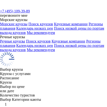
+7 (495) 109-39-89
перезвоните мне
Морские круизы
Морские круизы
Поиск круизов
Круизные компании
Регионы
плавания
Календарь низких цен
Поиск низкой цены по портам
выхода круизов
Мы рекомендуем
Речные круизы
Речные круизы
Поиск круизов
Круизные компании
Регионы
плавания
Календарь низких цен
Поиск низкой цены по портам
выхода круизов
Мы рекомендуем
Выбор круиза
Круиза с услугами
Расписание
Круиза
Выбор по цене
или дате
Количество туристов
Выбор Категории каюты
1