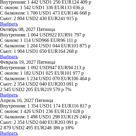
Внутренняя:
1 442
USD
1 250
EUR
124 409
р
С окном:
1 542
USD
1 336
EUR
133 036
р
С балконом:
1 700
USD
1 473
EUR
146 668
р
Сьют:
2 804
USD
2 430
EUR
241 915
р
Выбрать
Октябрь 08, 2027 Пятница
Внутренняя:
1 064
USD
922
EUR
91 797
р
С окном:
1 114
USD
966
EUR
96 111
р
С балконом:
1 204
USD
1 044
EUR
103 875
р
Сьют:
1 904
USD
1 650
EUR
164 268
р
Выбрать
Февраль 19, 2027 Пятница
Внутренняя:
1 092
USD
947
EUR
94 213
р
С окном:
1 182
USD
1 025
EUR
101 977
р
С балконом:
1 234
USD
1 070
EUR
106 464
р
Сьют:
2 354
USD
2 040
EUR
203 091
р
2 545
USD
2 205
EUR
219 570
р
7%
Выбрать
Апрель 16, 2027 Пятница
Внутренняя:
1 354
USD
1 174
EUR
116 817
р
С окном:
1 426
USD
1 236
EUR
123 028
р
С балконом:
1 498
USD
1 298
EUR
129 240
р
Сьют:
2 354
USD
2 040
EUR
203 091
р
2 879
USD
2 495
EUR
248 386
р
18%
Выбрать