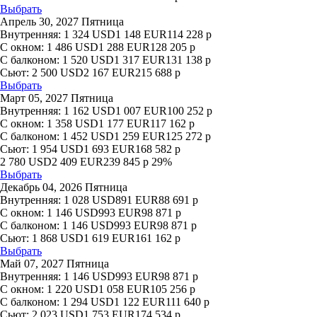
Выбрать
Апрель 30, 2027 Пятница
Внутренняя:
1 324
USD
1 148
EUR
114 228
р
С окном:
1 486
USD
1 288
EUR
128 205
р
С балконом:
1 520
USD
1 317
EUR
131 138
р
Сьют:
2 500
USD
2 167
EUR
215 688
р
Выбрать
Март 05, 2027 Пятница
Внутренняя:
1 162
USD
1 007
EUR
100 252
р
С окном:
1 358
USD
1 177
EUR
117 162
р
С балконом:
1 452
USD
1 259
EUR
125 272
р
Сьют:
1 954
USD
1 693
EUR
168 582
р
2 780
USD
2 409
EUR
239 845
р
29%
Выбрать
Декабрь 04, 2026 Пятница
Внутренняя:
1 028
USD
891
EUR
88 691
р
С окном:
1 146
USD
993
EUR
98 871
р
С балконом:
1 146
USD
993
EUR
98 871
р
Сьют:
1 868
USD
1 619
EUR
161 162
р
Выбрать
Май 07, 2027 Пятница
Внутренняя:
1 146
USD
993
EUR
98 871
р
С окном:
1 220
USD
1 058
EUR
105 256
р
С балконом:
1 294
USD
1 122
EUR
111 640
р
Сьют:
2 023
USD
1 753
EUR
174 534
р