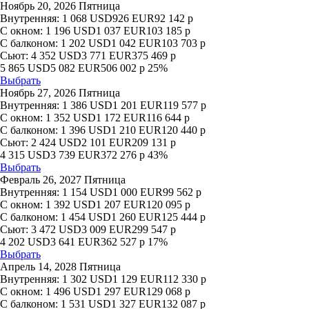
Ноябрь 20, 2026 Пятница
Внутренняя:
1 068
USD
926
EUR
92 142
р
С окном:
1 196
USD
1 037
EUR
103 185
р
С балконом:
1 202
USD
1 042
EUR
103 703
р
Сьют:
4 352
USD
3 771
EUR
375 469
р
5 865
USD
5 082
EUR
506 002
р
25%
Выбрать
Ноябрь 27, 2026 Пятница
Внутренняя:
1 386
USD
1 201
EUR
119 577
р
С окном:
1 352
USD
1 172
EUR
116 644
р
С балконом:
1 396
USD
1 210
EUR
120 440
р
Сьют:
2 424
USD
2 101
EUR
209 131
р
4 315
USD
3 739
EUR
372 276
р
43%
Выбрать
Февраль 26, 2027 Пятница
Внутренняя:
1 154
USD
1 000
EUR
99 562
р
С окном:
1 392
USD
1 207
EUR
120 095
р
С балконом:
1 454
USD
1 260
EUR
125 444
р
Сьют:
3 472
USD
3 009
EUR
299 547
р
4 202
USD
3 641
EUR
362 527
р
17%
Выбрать
Апрель 14, 2028 Пятница
Внутренняя:
1 302
USD
1 129
EUR
112 330
р
С окном:
1 496
USD
1 297
EUR
129 068
р
С балконом:
1 531
USD
1 327
EUR
132 087
р