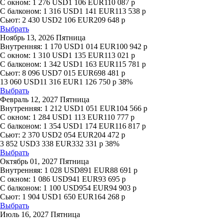
С окном:
1 276
USD
1 106
EUR
110 087
р
С балконом:
1 316
USD
1 141
EUR
113 538
р
Сьют:
2 430
USD
2 106
EUR
209 648
р
Выбрать
Ноябрь 13, 2026 Пятница
Внутренняя:
1 170
USD
1 014
EUR
100 942
р
С окном:
1 310
USD
1 135
EUR
113 021
р
С балконом:
1 342
USD
1 163
EUR
115 781
р
Сьют:
8 096
USD
7 015
EUR
698 481
р
13 060
USD
11 316
EUR
1 126 750
р
38%
Выбрать
Февраль 12, 2027 Пятница
Внутренняя:
1 212
USD
1 051
EUR
104 566
р
С окном:
1 284
USD
1 113
EUR
110 777
р
С балконом:
1 354
USD
1 174
EUR
116 817
р
Сьют:
2 370
USD
2 054
EUR
204 472
р
3 852
USD
3 338
EUR
332 331
р
38%
Выбрать
Октябрь 01, 2027 Пятница
Внутренняя:
1 028
USD
891
EUR
88 691
р
С окном:
1 086
USD
941
EUR
93 695
р
С балконом:
1 100
USD
954
EUR
94 903
р
Сьют:
1 904
USD
1 650
EUR
164 268
р
Выбрать
Июль 16, 2027 Пятница