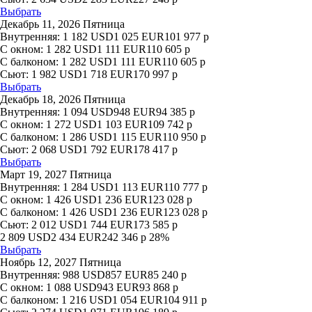
Выбрать
Декабрь 11, 2026 Пятница
Внутренняя:
1 182
USD
1 025
EUR
101 977
р
С окном:
1 282
USD
1 111
EUR
110 605
р
С балконом:
1 282
USD
1 111
EUR
110 605
р
Сьют:
1 982
USD
1 718
EUR
170 997
р
Выбрать
Декабрь 18, 2026 Пятница
Внутренняя:
1 094
USD
948
EUR
94 385
р
С окном:
1 272
USD
1 103
EUR
109 742
р
С балконом:
1 286
USD
1 115
EUR
110 950
р
Сьют:
2 068
USD
1 792
EUR
178 417
р
Выбрать
Март 19, 2027 Пятница
Внутренняя:
1 284
USD
1 113
EUR
110 777
р
С окном:
1 426
USD
1 236
EUR
123 028
р
С балконом:
1 426
USD
1 236
EUR
123 028
р
Сьют:
2 012
USD
1 744
EUR
173 585
р
2 809
USD
2 434
EUR
242 346
р
28%
Выбрать
Ноябрь 12, 2027 Пятница
Внутренняя:
988
USD
857
EUR
85 240
р
С окном:
1 088
USD
943
EUR
93 868
р
С балконом:
1 216
USD
1 054
EUR
104 911
р