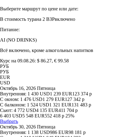
Выберите маршрут по цене или дате:
В стоимость тура
на 2 ВЗР
включено
Питание:
AI (NO DRINKS)
Всё включено, кроме алкогольных напитков
Курс на 09.08.26: $ 86.27, € 99.58
РУБ
РУБ
EUR
USD
Октябрь 16, 2026 Пятница
Внутренняя:
1 430
USD
1 239
EUR
123 374
р
С окном:
1 476
USD
1 279
EUR
127 342
р
С балконом:
1 524
USD
1 321
EUR
131 483
р
Сьют:
4 772
USD
4 135
EUR
411 704
р
6 403
USD
5 548
EUR
552 418
р
25%
Выбрать
Октябрь 30, 2026 Пятница
Внутренняя:
1 138
USD
986
EUR
98 181
р