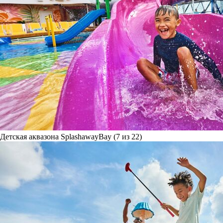
Детская аквазона SplashawayBay (7 из 22)