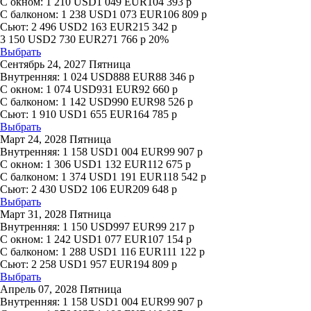
С окном:
1 210
USD
1 049
EUR
104 393
р
С балконом:
1 238
USD
1 073
EUR
106 809
р
Сьют:
2 496
USD
2 163
EUR
215 342
р
3 150
USD
2 730
EUR
271 766
р
20%
Выбрать
Сентябрь 24, 2027 Пятница
Внутренняя:
1 024
USD
888
EUR
88 346
р
С окном:
1 074
USD
931
EUR
92 660
р
С балконом:
1 142
USD
990
EUR
98 526
р
Сьют:
1 910
USD
1 655
EUR
164 785
р
Выбрать
Март 24, 2028 Пятница
Внутренняя:
1 158
USD
1 004
EUR
99 907
р
С окном:
1 306
USD
1 132
EUR
112 675
р
С балконом:
1 374
USD
1 191
EUR
118 542
р
Сьют:
2 430
USD
2 106
EUR
209 648
р
Выбрать
Март 31, 2028 Пятница
Внутренняя:
1 150
USD
997
EUR
99 217
р
С окном:
1 242
USD
1 077
EUR
107 154
р
С балконом:
1 288
USD
1 116
EUR
111 122
р
Сьют:
2 258
USD
1 957
EUR
194 809
р
Выбрать
Апрель 07, 2028 Пятница
Внутренняя:
1 158
USD
1 004
EUR
99 907
р