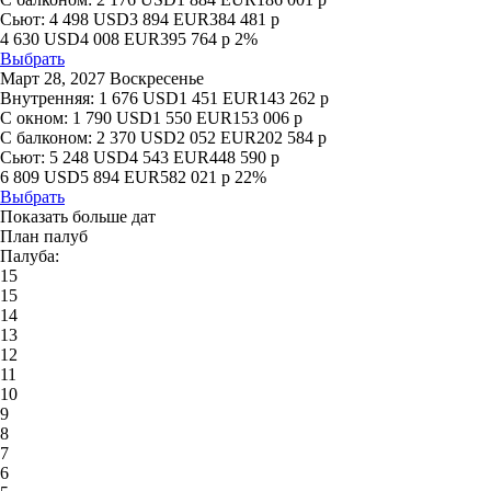
Сьют:
4 498
USD
3 894
EUR
384 481
р
4 630
USD
4 008
EUR
395 764
р
2%
Выбрать
Март 28, 2027 Воскресенье
Внутренняя:
1 676
USD
1 451
EUR
143 262
р
С окном:
1 790
USD
1 550
EUR
153 006
р
С балконом:
2 370
USD
2 052
EUR
202 584
р
Сьют:
5 248
USD
4 543
EUR
448 590
р
6 809
USD
5 894
EUR
582 021
р
22%
Выбрать
Показать больше дат
План палуб
Палуба:
15
15
14
13
12
11
10
9
8
7
6