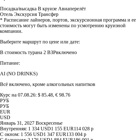
Посадка/высадка
В круизе
Авиаперелёт
Отель
Экскурсия
Трансфер
* Расписание лайнеров, портов, экскурсионная программа и ее
стоимость могут быть изменены по усмотрению круизной
компании.
Выберите маршрут по цене или дате:
В стоимость тура
на 2 ВЗР
включено
Питание:
AI (NO DRINKS)
Всё включено, кроме алкогольных напитков
Курс на 07.08.26: $ 85.48, € 98.76
РУБ
РУБ
EUR
USD
Январь 31, 2027 Воскресенье
Внутренняя:
1 334
USD
1 155
EUR
114 028
р
С окном:
1 556
USD
1 347
EUR
133 004
р
С балконом:
2 176
USD
1 884
EUR
186 001
р