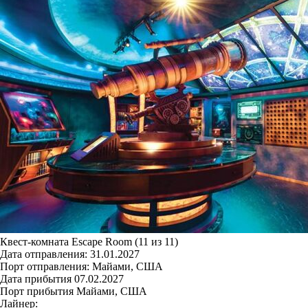
Квест-комната Escape Room (11 из 11)
Дата отправления:
31.01.2027
Порт отправления:
Майами, США
Дата прибытия
07.02.2027
Порт прибытия
Майами, США
Лайнер: