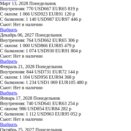
Март 13, 2028 Понедельник
Внутренняя:
770
USD
667
EUR
65 819
р
С окном:
1 066
USD
923
EUR
91 120
р
С балконом:
1 140
USD
987
EUR
97 446
р
Сьют:
Нет в наличии
Выбрать
Декабрь 06, 2027 Понедельник
Внутренняя:
764
USD
662
EUR
65 306
р
С окном:
1 000
USD
866
EUR
85 479
р
С балконом:
1 074
USD
930
EUR
91 804
р
Сьют:
Нет в наличии
Выбрать
Февраль 21, 2028 Понедельник
Внутренняя:
844
USD
731
EUR
72 144
р
С окном:
1 104
USD
956
EUR
94 368
р
С балконом:
1 234
USD
1 069
EUR
105 480
р
Сьют:
Нет в наличии
Выбрать
Январь 17, 2028 Понедельник
Внутренняя:
740
USD
641
EUR
63 254
р
С окном:
986
USD
854
EUR
84 282
р
С балконом:
1 112
USD
963
EUR
95 052
р
Сьют:
Нет в наличии
Выбрать
Октябрь 25, 2027 Понедельник