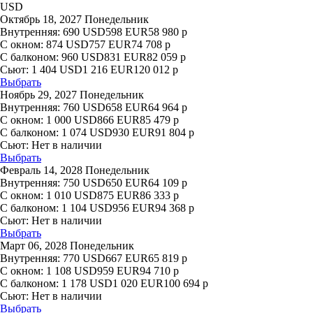
USD
Октябрь 18, 2027 Понедельник
Внутренняя:
690
USD
598
EUR
58 980
р
С окном:
874
USD
757
EUR
74 708
р
С балконом:
960
USD
831
EUR
82 059
р
Сьют:
1 404
USD
1 216
EUR
120 012
р
Выбрать
Ноябрь 29, 2027 Понедельник
Внутренняя:
760
USD
658
EUR
64 964
р
С окном:
1 000
USD
866
EUR
85 479
р
С балконом:
1 074
USD
930
EUR
91 804
р
Сьют:
Нет в наличии
Выбрать
Февраль 14, 2028 Понедельник
Внутренняя:
750
USD
650
EUR
64 109
р
С окном:
1 010
USD
875
EUR
86 333
р
С балконом:
1 104
USD
956
EUR
94 368
р
Сьют:
Нет в наличии
Выбрать
Март 06, 2028 Понедельник
Внутренняя:
770
USD
667
EUR
65 819
р
С окном:
1 108
USD
959
EUR
94 710
р
С балконом:
1 178
USD
1 020
EUR
100 694
р
Сьют:
Нет в наличии
Выбрать