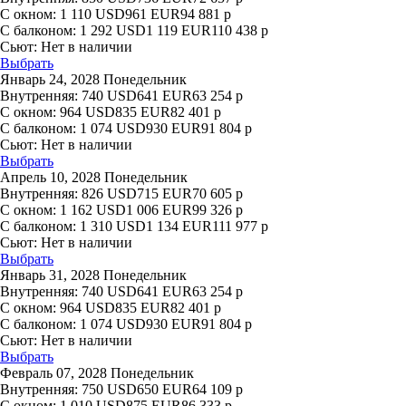
С окном:
1 110
USD
961
EUR
94 881
р
С балконом:
1 292
USD
1 119
EUR
110 438
р
Сьют:
Нет в наличии
Выбрать
Январь 24, 2028 Понедельник
Внутренняя:
740
USD
641
EUR
63 254
р
С окном:
964
USD
835
EUR
82 401
р
С балконом:
1 074
USD
930
EUR
91 804
р
Сьют:
Нет в наличии
Выбрать
Апрель 10, 2028 Понедельник
Внутренняя:
826
USD
715
EUR
70 605
р
С окном:
1 162
USD
1 006
EUR
99 326
р
С балконом:
1 310
USD
1 134
EUR
111 977
р
Сьют:
Нет в наличии
Выбрать
Январь 31, 2028 Понедельник
Внутренняя:
740
USD
641
EUR
63 254
р
С окном:
964
USD
835
EUR
82 401
р
С балконом:
1 074
USD
930
EUR
91 804
р
Сьют:
Нет в наличии
Выбрать
Февраль 07, 2028 Понедельник
Внутренняя:
750
USD
650
EUR
64 109
р
С окном:
1 010
USD
875
EUR
86 333
р