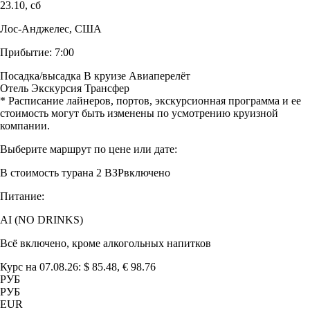
23.10,
сб
Лос-Анджелес, США
Прибытие:
7:00
Посадка/высадка
В круизе
Авиаперелёт
Отель
Экскурсия
Трансфер
* Расписание лайнеров, портов, экскурсионная программа и ее
стоимость могут быть изменены по усмотрению круизной
компании.
Выберите маршрут по цене или дате:
В стоимость тура
на 2 ВЗР
включено
Питание:
AI (NO DRINKS)
Всё включено, кроме алкогольных напитков
Курс на 07.08.26: $ 85.48, € 98.76
РУБ
РУБ
EUR