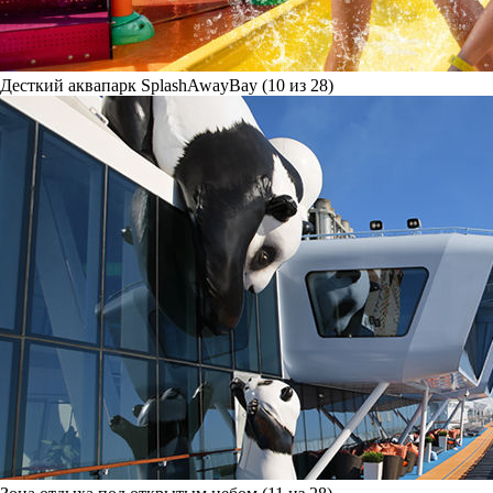
Десткий аквапарк SplashAwayBay (10 из 28)