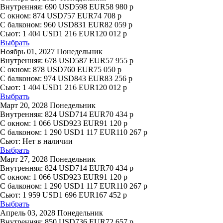
Внутренняя:
690
USD
598
EUR
58 980
р
С окном:
874
USD
757
EUR
74 708
р
С балконом:
960
USD
831
EUR
82 059
р
Сьют:
1 404
USD
1 216
EUR
120 012
р
Выбрать
Ноябрь 01, 2027 Понедельник
Внутренняя:
678
USD
587
EUR
57 955
р
С окном:
878
USD
760
EUR
75 050
р
С балконом:
974
USD
843
EUR
83 256
р
Сьют:
1 404
USD
1 216
EUR
120 012
р
Выбрать
Март 20, 2028 Понедельник
Внутренняя:
824
USD
714
EUR
70 434
р
С окном:
1 066
USD
923
EUR
91 120
р
С балконом:
1 290
USD
1 117
EUR
110 267
р
Сьют:
Нет в наличии
Выбрать
Март 27, 2028 Понедельник
Внутренняя:
824
USD
714
EUR
70 434
р
С окном:
1 066
USD
923
EUR
91 120
р
С балконом:
1 290
USD
1 117
EUR
110 267
р
Сьют:
1 959
USD
1 696
EUR
167 452
р
Выбрать
Апрель 03, 2028 Понедельник
Внутренняя:
850
USD
736
EUR
72 657
р