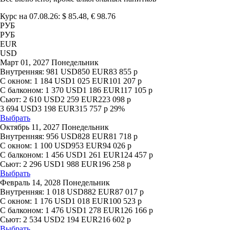
Курс на 07.08.26: $ 85.48, € 98.76
РУБ
РУБ
EUR
USD
Март 01, 2027 Понедельник
Внутренняя:
981
USD
850
EUR
83 855
р
С окном:
1 184
USD
1 025
EUR
101 207
р
С балконом:
1 370
USD
1 186
EUR
117 105
р
Сьют:
2 610
USD
2 259
EUR
223 098
р
3 694
USD
3 198
EUR
315 757
р
29%
Выбрать
Октябрь 11, 2027 Понедельник
Внутренняя:
956
USD
828
EUR
81 718
р
С окном:
1 100
USD
953
EUR
94 026
р
С балконом:
1 456
USD
1 261
EUR
124 457
р
Сьют:
2 296
USD
1 988
EUR
196 258
р
Выбрать
Февраль 14, 2028 Понедельник
Внутренняя:
1 018
USD
882
EUR
87 017
р
С окном:
1 176
USD
1 018
EUR
100 523
р
С балконом:
1 476
USD
1 278
EUR
126 166
р
Сьют:
2 534
USD
2 194
EUR
216 602
р
Выбрать