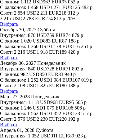
С окном:
1 112
USD
963
EUR
95 052
р
С балконом:
1 468
USD
1 271
EUR
125 482
р
Сьют:
2 554
USD
2 211
EUR
218 312
р
3 215
USD
2 783
EUR
274 813
р
20%
Выбрать
Октябрь 30, 2027 Суббота
Внутренняя:
876
USD
759
EUR
74 879
р
С окном:
1 020
USD
883
EUR
87 188
р
С балконом:
1 360
USD
1 178
EUR
116 251
р
Сьют:
2 216
USD
1 918
EUR
189 420
р
Выбрать
Декабрь 06, 2027 Понедельник
Внутренняя:
840
USD
728
EUR
71 802
р
С окном:
982
USD
850
EUR
83 940
р
С балконом:
1 252
USD
1 084
EUR
107 019
р
Сьют:
2 108
USD
1 825
EUR
180 188
р
Выбрать
Март 27, 2028 Понедельник
Внутренняя:
1 118
USD
968
EUR
95 565
р
С окном:
1 246
USD
1 079
EUR
106 506
р
С балконом:
1 562
USD
1 352
EUR
133 517
р
Сьют:
2 576
USD
2 230
EUR
220 192
р
Выбрать
Апрель 01, 2028 Суббота
Внутренняя:
1 052
USD
911
EUR
89 923
р