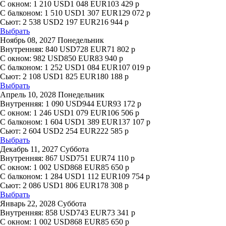
С окном:
1 210
USD
1 048
EUR
103 429
р
С балконом:
1 510
USD
1 307
EUR
129 072
р
Сьют:
2 538
USD
2 197
EUR
216 944
р
Выбрать
Ноябрь 08, 2027 Понедельник
Внутренняя:
840
USD
728
EUR
71 802
р
С окном:
982
USD
850
EUR
83 940
р
С балконом:
1 252
USD
1 084
EUR
107 019
р
Сьют:
2 108
USD
1 825
EUR
180 188
р
Выбрать
Апрель 10, 2028 Понедельник
Внутренняя:
1 090
USD
944
EUR
93 172
р
С окном:
1 246
USD
1 079
EUR
106 506
р
С балконом:
1 604
USD
1 389
EUR
137 107
р
Сьют:
2 604
USD
2 254
EUR
222 585
р
Выбрать
Декабрь 11, 2027 Суббота
Внутренняя:
867
USD
751
EUR
74 110
р
С окном:
1 002
USD
868
EUR
85 650
р
С балконом:
1 284
USD
1 112
EUR
109 754
р
Сьют:
2 086
USD
1 806
EUR
178 308
р
Выбрать
Январь 22, 2028 Суббота
Внутренняя:
858
USD
743
EUR
73 341
р
С окном:
1 002
USD
868
EUR
85 650
р