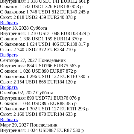
Внутренняя:
1 318
USD
1 141
EUR
112 661
р
С окном:
1 532
USD
1 326
EUR
130 953
р
С балконом:
1 746
USD
1 512
EUR
149 245
р
Сьют:
2 818
USD
2 439
EUR
240 878
р
Выбрать
Март 18, 2028 Суббота
Внутренняя:
1 210
USD
1 048
EUR
103 429
р
С окном:
1 338
USD
1 159
EUR
114 370
р
С балконом:
1 624
USD
1 406
EUR
138 817
р
Сьют:
2 740
USD
2 372
EUR
234 210
р
Выбрать
Сентябрь 27, 2027 Понедельник
Внутренняя:
884
USD
766
EUR
75 563
р
С окном:
1 028
USD
890
EUR
87 872
р
С балконом:
1 296
USD
1 122
EUR
110 780
р
Сьют:
2 154
USD
1 865
EUR
184 120
р
Выбрать
Октябрь 02, 2027 Суббота
Внутренняя:
890
USD
771
EUR
76 076
р
С окном:
1 034
USD
895
EUR
88 385
р
С балконом:
1 302
USD
1 127
EUR
111 293
р
Сьют:
2 160
USD
1 870
EUR
184 633
р
Выбрать
Март 29, 2027 Понедельник
Внутренняя:
1 024
USD
887
EUR
87 530
р