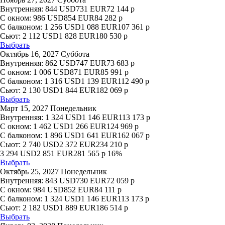
Внутренняя:
844
USD
731
EUR
72 144
р
С окном:
986
USD
854
EUR
84 282
р
С балконом:
1 256
USD
1 088
EUR
107 361
р
Сьют:
2 112
USD
1 828
EUR
180 530
р
Выбрать
Октябрь 16, 2027 Суббота
Внутренняя:
862
USD
747
EUR
73 683
р
С окном:
1 006
USD
871
EUR
85 991
р
С балконом:
1 316
USD
1 139
EUR
112 490
р
Сьют:
2 130
USD
1 844
EUR
182 069
р
Выбрать
Март 15, 2027 Понедельник
Внутренняя:
1 324
USD
1 146
EUR
113 173
р
С окном:
1 462
USD
1 266
EUR
124 969
р
С балконом:
1 896
USD
1 641
EUR
162 067
р
Сьют:
2 740
USD
2 372
EUR
234 210
р
3 294
USD
2 851
EUR
281 565
р
16%
Выбрать
Октябрь 25, 2027 Понедельник
Внутренняя:
843
USD
730
EUR
72 059
р
С окном:
984
USD
852
EUR
84 111
р
С балконом:
1 324
USD
1 146
EUR
113 173
р
Сьют:
2 182
USD
1 889
EUR
186 514
р
Выбрать