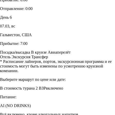
Отправление:
0:00
День 6
07.03,
вс
Гальвестон, США
Прибытие:
7:00
Посадка/высадка
В круизе
Авиаперелёт
Отель
Экскурсия
Трансфер
* Расписание лайнеров, портов, экскурсионная программа и ее
стоимость могут быть изменены по усмотрению круизной
компании.
Выберите маршрут по цене или дате:
В стоимость тура
на 2 ВЗР
включено
Питание:
AI (NO DRINKS)
Всё включено, кроме алкогольных напитков