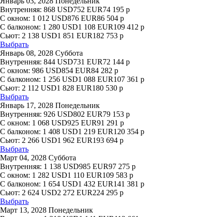
Январь 03, 2028 Понедельник
Внутренняя:
868
USD
752
EUR
74 195
р
С окном:
1 012
USD
876
EUR
86 504
р
С балконом:
1 280
USD
1 108
EUR
109 412
р
Сьют:
2 138
USD
1 851
EUR
182 753
р
Выбрать
Январь 08, 2028 Суббота
Внутренняя:
844
USD
731
EUR
72 144
р
С окном:
986
USD
854
EUR
84 282
р
С балконом:
1 256
USD
1 088
EUR
107 361
р
Сьют:
2 112
USD
1 828
EUR
180 530
р
Выбрать
Январь 17, 2028 Понедельник
Внутренняя:
926
USD
802
EUR
79 153
р
С окном:
1 068
USD
925
EUR
91 291
р
С балконом:
1 408
USD
1 219
EUR
120 354
р
Сьют:
2 266
USD
1 962
EUR
193 694
р
Выбрать
Март 04, 2028 Суббота
Внутренняя:
1 138
USD
985
EUR
97 275
р
С окном:
1 282
USD
1 110
EUR
109 583
р
С балконом:
1 654
USD
1 432
EUR
141 381
р
Сьют:
2 624
USD
2 272
EUR
224 295
р
Выбрать
Март 13, 2028 Понедельник