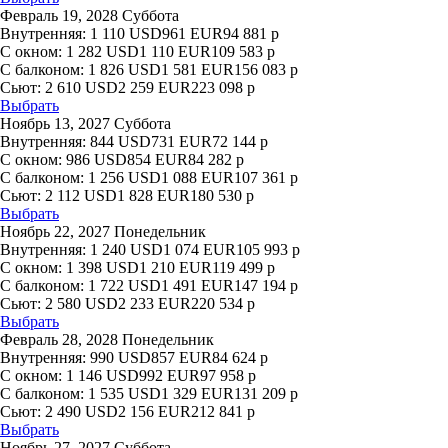
Февраль 19, 2028 Суббота
Внутренняя:
1 110
USD
961
EUR
94 881
р
С окном:
1 282
USD
1 110
EUR
109 583
р
С балконом:
1 826
USD
1 581
EUR
156 083
р
Сьют:
2 610
USD
2 259
EUR
223 098
р
Выбрать
Ноябрь 13, 2027 Суббота
Внутренняя:
844
USD
731
EUR
72 144
р
С окном:
986
USD
854
EUR
84 282
р
С балконом:
1 256
USD
1 088
EUR
107 361
р
Сьют:
2 112
USD
1 828
EUR
180 530
р
Выбрать
Ноябрь 22, 2027 Понедельник
Внутренняя:
1 240
USD
1 074
EUR
105 993
р
С окном:
1 398
USD
1 210
EUR
119 499
р
С балконом:
1 722
USD
1 491
EUR
147 194
р
Сьют:
2 580
USD
2 233
EUR
220 534
р
Выбрать
Февраль 28, 2028 Понедельник
Внутренняя:
990
USD
857
EUR
84 624
р
С окном:
1 146
USD
992
EUR
97 958
р
С балконом:
1 535
USD
1 329
EUR
131 209
р
Сьют:
2 490
USD
2 156
EUR
212 841
р
Выбрать
Ноябрь 27, 2027 Суббота