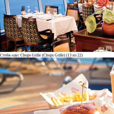
Стейк-хаус Chops Grille (Chops Grille) (13 из 22)