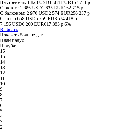
Внутренняя:
1 828
USD
1 584
EUR
157 711
р
С окном:
1 886
USD
1 635
EUR
162 715
р
С балконом:
2 970
USD
2 574
EUR
256 237
р
Сьют:
6 658
USD
5 769
EUR
574 418
р
7 156
USD
6 200
EUR
617 383
р
6%
Выбрать
Показать больше дат
План палуб
Палуба:
15
15
14
13
12
11
10
9
8
7
6
5
4
3
2