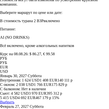
компании.
Выберите маршрут по цене или дате:
В стоимость тура
на 2 ВЗР
включено
Питание:
AI (NO DRINKS)
Всё включено, кроме алкогольных напитков
Курс на 08.08.26: $ 86.27, € 99.58
РУБ
РУБ
EUR
USD
Январь 30, 2027 Суббота
Внутренняя:
1 624
USD
1 408
EUR
140 111
р
С окном:
2 038
USD
1 766
EUR
175 829
р
С балконом:
Нет в наличии
Сьют:
4 582
USD
3 970
EUR
395 312
р
5 415
USD
4 692
EUR
467 179
р
15%
Выбрать
Февраль 27, 2027 Суббота