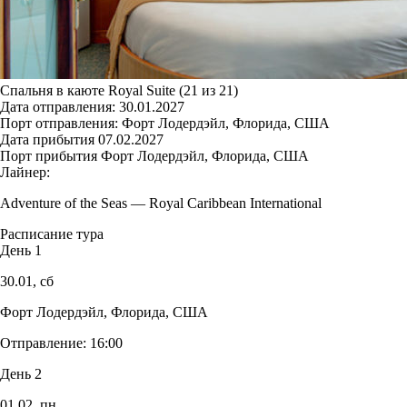
Спальня в каюте Royal Suite (21 из 21)
Дата отправления:
30.01.2027
Порт отправления:
Форт Лодердэйл, Флорида, США
Дата прибытия
07.02.2027
Порт прибытия
Форт Лодердэйл, Флорида, США
Лайнер:
Adventure of the Seas
—
Royal Caribbean International
Расписание тура
День 1
30.01,
сб
Форт Лодердэйл, Флорида, США
Отправление:
16:00
День 2
01.02,
пн