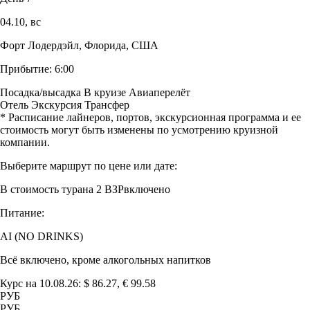
04.10,
вс
Форт Лодердэйл, Флорида, США
Прибытие:
6:00
Посадка/высадка
В круизе
Авиаперелёт
Отель
Экскурсия
Трансфер
* Расписание лайнеров, портов, экскурсионная программа и ее
стоимость могут быть изменены по усмотрению круизной
компании.
Выберите маршрут по цене или дате:
В стоимость тура
на 2 ВЗР
включено
Питание:
AI (NO DRINKS)
Всё включено, кроме алкогольных напитков
Курс на 10.08.26: $ 86.27, € 99.58
РУБ
РУБ