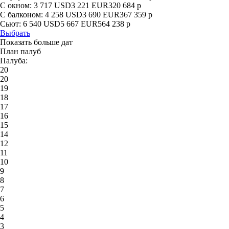
С окном:
3 717
USD
3 221
EUR
320 684
р
С балконом:
4 258
USD
3 690
EUR
367 359
р
Сьют:
6 540
USD
5 667
EUR
564 238
р
Выбрать
Показать больше дат
План палуб
Палуба:
20
20
19
18
17
16
15
14
12
11
10
9
8
7
6
5
4
3