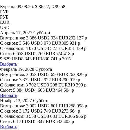
Курс на 09.08.26: $ 86.27, € 99.58
РУБ
РУБ
EUR
USD
Апрель 17, 2027 Суббота
Внутренняя:
3 386
USD
2 934
EUR
292 127
р
С окном:
3 546
USD
3 073
EUR
305 931
р
С балконом:
4 070
USD
3 527
EUR
351 139
р
Сьют:
6 658
USD
5 769
EUR
574 418
р
9 629
USD
8 343
EUR
830 741
р
30%
Выбрать
Февраль 19, 2028 Суббота
Внутренняя:
3 058
USD
2 650
EUR
263 829
р
С окном:
3 372
USD
2 922
EUR
290 919
р
С балконом:
3 702
USD
3 208
EUR
319 390
р
Сьют:
5 384
USD
4 665
EUR
464 504
р
Выбрать
Ноябрь 13, 2027 Суббота
Внутренняя:
3 002
USD
2 601
EUR
258 998
р
С окном:
3 172
USD
2 749
EUR
273 664
р
С балконом:
3 558
USD
3 083
EUR
306 966
р
Сьют:
6 171
USD
5 347
EUR
532 402
р
Выбрать