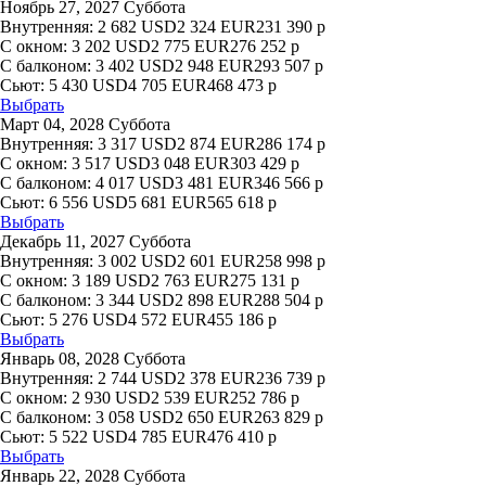
Ноябрь 27, 2027 Суббота
Внутренняя:
2 682
USD
2 324
EUR
231 390
р
С окном:
3 202
USD
2 775
EUR
276 252
р
С балконом:
3 402
USD
2 948
EUR
293 507
р
Сьют:
5 430
USD
4 705
EUR
468 473
р
Выбрать
Март 04, 2028 Суббота
Внутренняя:
3 317
USD
2 874
EUR
286 174
р
С окном:
3 517
USD
3 048
EUR
303 429
р
С балконом:
4 017
USD
3 481
EUR
346 566
р
Сьют:
6 556
USD
5 681
EUR
565 618
р
Выбрать
Декабрь 11, 2027 Суббота
Внутренняя:
3 002
USD
2 601
EUR
258 998
р
С окном:
3 189
USD
2 763
EUR
275 131
р
С балконом:
3 344
USD
2 898
EUR
288 504
р
Сьют:
5 276
USD
4 572
EUR
455 186
р
Выбрать
Январь 08, 2028 Суббота
Внутренняя:
2 744
USD
2 378
EUR
236 739
р
С окном:
2 930
USD
2 539
EUR
252 786
р
С балконом:
3 058
USD
2 650
EUR
263 829
р
Сьют:
5 522
USD
4 785
EUR
476 410
р
Выбрать
Январь 22, 2028 Суббота