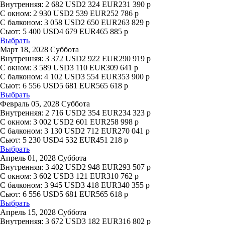
Внутренняя:
2 682
USD
2 324
EUR
231 390
р
С окном:
2 930
USD
2 539
EUR
252 786
р
С балконом:
3 058
USD
2 650
EUR
263 829
р
Сьют:
5 400
USD
4 679
EUR
465 885
р
Выбрать
Март 18, 2028 Суббота
Внутренняя:
3 372
USD
2 922
EUR
290 919
р
С окном:
3 589
USD
3 110
EUR
309 641
р
С балконом:
4 102
USD
3 554
EUR
353 900
р
Сьют:
6 556
USD
5 681
EUR
565 618
р
Выбрать
Февраль 05, 2028 Суббота
Внутренняя:
2 716
USD
2 354
EUR
234 323
р
С окном:
3 002
USD
2 601
EUR
258 998
р
С балконом:
3 130
USD
2 712
EUR
270 041
р
Сьют:
5 230
USD
4 532
EUR
451 218
р
Выбрать
Апрель 01, 2028 Суббота
Внутренняя:
3 402
USD
2 948
EUR
293 507
р
С окном:
3 602
USD
3 121
EUR
310 762
р
С балконом:
3 945
USD
3 418
EUR
340 355
р
Сьют:
6 556
USD
5 681
EUR
565 618
р
Выбрать
Апрель 15, 2028 Суббота
Внутренняя:
3 672
USD
3 182
EUR
316 802
р