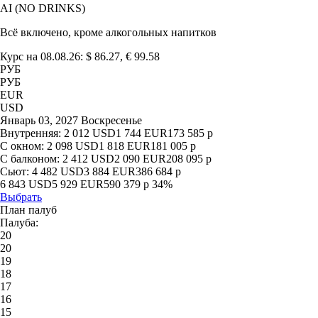
AI (NO DRINKS)
Всё включено, кроме алкогольных напитков
Курс на 08.08.26: $ 86.27, € 99.58
РУБ
РУБ
EUR
USD
Январь 03, 2027 Воскресенье
Внутренняя:
2 012
USD
1 744
EUR
173 585
р
С окном:
2 098
USD
1 818
EUR
181 005
р
С балконом:
2 412
USD
2 090
EUR
208 095
р
Сьют:
4 482
USD
3 884
EUR
386 684
р
6 843
USD
5 929
EUR
590 379
р
34%
Выбрать
План палуб
Палуба:
20
20
19
18
17
16
15