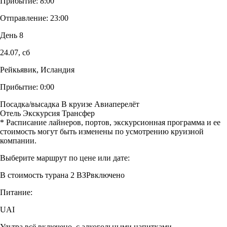
Прибытие:
8:00
Отправление:
23:00
День 8
24.07,
сб
Рейкьявик, Исландия
Прибытие:
0:00
Посадка/высадка
В круизе
Авиаперелёт
Отель
Экскурсия
Трансфер
* Расписание лайнеров, портов, экскурсионная программа и ее
стоимость могут быть изменены по усмотрению круизной
компании.
Выберите маршрут по цене или дате:
В стоимость тура
на 2 ВЗР
включено
Питание:
UAI
Ультра всё включено, c алкогольными напитками