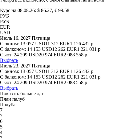
Курс на 08.08.26: $ 86.27, € 99.58
РУБ
РУБ
EUR
USD
Июль 16, 2027 Пятница
С окном:
13 057
USD
11 312
EUR
1 126 432
р
С балконом:
14 153
USD
12 262
EUR
1 221 031
р
Сьют:
24 209
USD
20 974
EUR
2 088 558
р
Выбрать
Июль 23, 2027 Пятница
С окном:
13 057
USD
11 312
EUR
1 126 432
р
С балконом:
14 153
USD
12 262
EUR
1 221 031
р
Сьют:
24 209
USD
20 974
EUR
2 088 558
р
Выбрать
Показать больше дат
План палуб
Палуба:
7
7
6
5
4
3