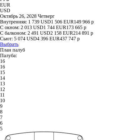
EUR
USD
Октябрь 26, 2028 Четверг
Внутренняя:
1 739
USD
1 506
EUR
149 966
р
С окном:
2 013
USD
1 744
EUR
173 665
р
С балконом:
2 491
USD
2 158
EUR
214 891
р
Сьют:
5 074
USD
4 396
EUR
437 747
р
Выбрать
План палуб
Палуба:
16
16
15
14
13
12
11
10
9
8
7
6
5