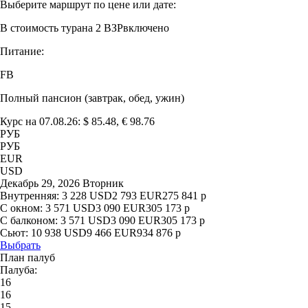
Выберите маршрут по цене или дате:
В стоимость тура
на 2 ВЗР
включено
Питание:
FB
Полный пансион (завтрак, обед, ужин)
Курс на 07.08.26: $ 85.48, € 98.76
РУБ
РУБ
EUR
USD
Декабрь 29, 2026 Вторник
Внутренняя:
3 228
USD
2 793
EUR
275 841
р
С окном:
3 571
USD
3 090
EUR
305 173
р
С балконом:
3 571
USD
3 090
EUR
305 173
р
Сьют:
10 938
USD
9 466
EUR
934 876
р
Выбрать
План палуб
Палуба:
16
16
15