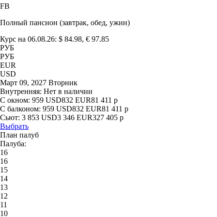
FB
Полный пансион (завтрак, обед, ужин)
Курс на 06.08.26: $ 84.98, € 97.85
РУБ
РУБ
EUR
USD
Март 09, 2027 Вторник
Внутренняя:
Нет в наличии
С окном:
959
USD
832
EUR
81 411
р
С балконом:
959
USD
832
EUR
81 411
р
Сьют:
3 853
USD
3 346
EUR
327 405
р
Выбрать
План палуб
Палуба:
16
16
15
14
13
12
11
10