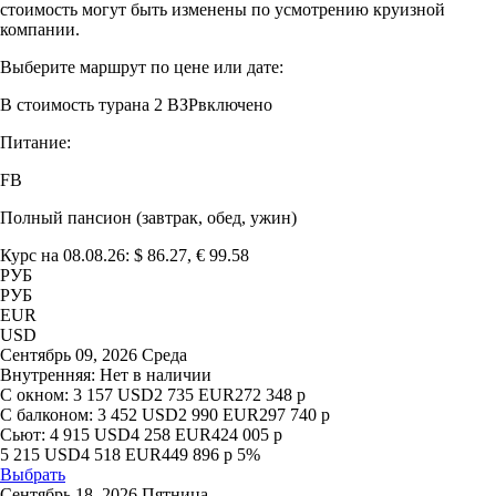
стоимость могут быть изменены по усмотрению круизной
компании.
Выберите маршрут по цене или дате:
В стоимость тура
на 2 ВЗР
включено
Питание:
FB
Полный пансион (завтрак, обед, ужин)
Курс на 08.08.26: $ 86.27, € 99.58
РУБ
РУБ
EUR
USD
Сентябрь 09, 2026 Среда
Внутренняя:
Нет в наличии
С окном:
3 157
USD
2 735
EUR
272 348
р
С балконом:
3 452
USD
2 990
EUR
297 740
р
Сьют:
4 915
USD
4 258
EUR
424 005
р
5 215
USD
4 518
EUR
449 896
р
5%
Выбрать
Сентябрь 18, 2026 Пятница