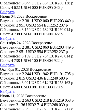
С балконом:
3 044
USD
2 634
EUR
260 138
р
Сьют:
4 622
USD
4 000
EUR
395 046
р
Выбрать
Июнь 04, 2028 Воскресенье
Внутренняя:
2 381
USD
2 060
EUR
203 449
р
С окном:
2 951
USD
2 554
EUR
252 237
р
С балконом:
3 159
USD
2 734
EUR
270 014
р
Сьют:
4 738
USD
4 100
EUR
404 922
р
Выбрать
Сентябрь 24, 2028 Воскресенье
Внутренняя:
2 381
USD
2 060
EUR
203 449
р
С окном:
2 951
USD
2 554
EUR
252 237
р
С балконом:
3 159
USD
2 734
EUR
270 014
р
Сьют:
4 738
USD
4 100
EUR
404 922
р
Выбрать
Октябрь 01, 2028 Воскресенье
Внутренняя:
2 244
USD
1 942
EUR
191 795
р
С окном:
2 815
USD
2 436
EUR
240 583
р
С балконом:
3 021
USD
2 614
EUR
258 163
р
Сьют:
4 600
USD
3 981
EUR
393 170
р
Выбрать
Июнь 11, 2028 Воскресенье
Внутренняя:
2 563
USD
2 218
EUR
219 053
р
С окном:
3 136
USD
2 714
EUR
268 039
р
С балконом:
3 343
USD
2 893
EUR
285 717
р