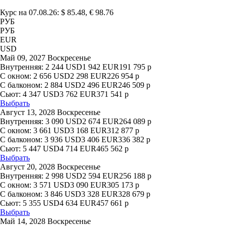
Курс на 07.08.26: $ 85.48, € 98.76
РУБ
РУБ
EUR
USD
Май 09, 2027 Воскресенье
Внутренняя:
2 244
USD
1 942
EUR
191 795
р
С окном:
2 656
USD
2 298
EUR
226 954
р
С балконом:
2 884
USD
2 496
EUR
246 509
р
Сьют:
4 347
USD
3 762
EUR
371 541
р
Выбрать
Август 13, 2028 Воскресенье
Внутренняя:
3 090
USD
2 674
EUR
264 089
р
С окном:
3 661
USD
3 168
EUR
312 877
р
С балконом:
3 936
USD
3 406
EUR
336 382
р
Сьют:
5 447
USD
4 714
EUR
465 562
р
Выбрать
Август 20, 2028 Воскресенье
Внутренняя:
2 998
USD
2 594
EUR
256 188
р
С окном:
3 571
USD
3 090
EUR
305 173
р
С балконом:
3 846
USD
3 328
EUR
328 679
р
Сьют:
5 355
USD
4 634
EUR
457 661
р
Выбрать
Май 14, 2028 Воскресенье