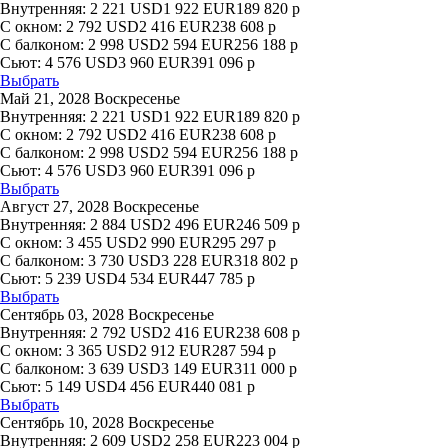
Внутренняя:
2 221
USD
1 922
EUR
189 820
р
С окном:
2 792
USD
2 416
EUR
238 608
р
С балконом:
2 998
USD
2 594
EUR
256 188
р
Сьют:
4 576
USD
3 960
EUR
391 096
р
Выбрать
Май 21, 2028 Воскресенье
Внутренняя:
2 221
USD
1 922
EUR
189 820
р
С окном:
2 792
USD
2 416
EUR
238 608
р
С балконом:
2 998
USD
2 594
EUR
256 188
р
Сьют:
4 576
USD
3 960
EUR
391 096
р
Выбрать
Август 27, 2028 Воскресенье
Внутренняя:
2 884
USD
2 496
EUR
246 509
р
С окном:
3 455
USD
2 990
EUR
295 297
р
С балконом:
3 730
USD
3 228
EUR
318 802
р
Сьют:
5 239
USD
4 534
EUR
447 785
р
Выбрать
Сентябрь 03, 2028 Воскресенье
Внутренняя:
2 792
USD
2 416
EUR
238 608
р
С окном:
3 365
USD
2 912
EUR
287 594
р
С балконом:
3 639
USD
3 149
EUR
311 000
р
Сьют:
5 149
USD
4 456
EUR
440 081
р
Выбрать
Сентябрь 10, 2028 Воскресенье
Внутренняя:
2 609
USD
2 258
EUR
223 004
р