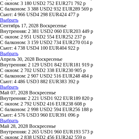
С окном:
3 180
USD
2 752
EUR
271 792
р
С балконом:
3 388
USD
2 932
EUR
289 569
р
Сьют:
4 966
USD
4 298
EUR
424 477
р
Выбрать
Сентябрь 17, 2028 Воскресенье
Внутренняя:
2 381
USD
2 060
EUR
203 449
р
С окном:
2 951
USD
2 554
EUR
252 237
р
С балконом:
3 159
USD
2 734
EUR
270 014
р
Сьют:
4 738
USD
4 100
EUR
404 922
р
Выбрать
Апрель 30, 2028 Воскресенье
Внутренняя:
2 129
USD
1 842
EUR
181 919
р
С окном:
2 702
USD
2 338
EUR
230 905
р
С балконом:
2 907
USD
2 516
EUR
248 484
р
Сьют:
4 486
USD
3 882
EUR
383 392
р
Выбрать
Май 07, 2028 Воскресенье
Внутренняя:
2 221
USD
1 922
EUR
189 820
р
С окном:
2 792
USD
2 416
EUR
238 608
р
С балконом:
2 998
USD
2 594
EUR
256 188
р
Сьют:
4 576
USD
3 960
EUR
391 096
р
Выбрать
Май 28, 2028 Воскресенье
Внутренняя:
2 265
USD
1 960
EUR
193 573
р
С окном:
2 838
USD
2 456
EUR
242 559
р