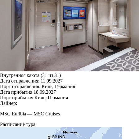
Внутренняя каюта (31 из 31)
Дата отправления:
11.09.2027
Порт отправления:
Киль, Германия
Дата прибытия
18.09.2027
Порт прибытия
Киль, Германия
Лайнер:
MSC Euribia
—
MSC Cruises
Расписание тура