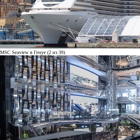
MSC Seaview в Генуе (2 из 39)