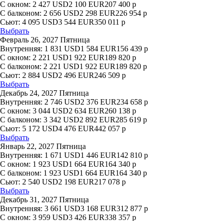
С окном:
2 427
USD
2 100
EUR
207 400
р
С балконом:
2 656
USD
2 298
EUR
226 954
р
Сьют:
4 095
USD
3 544
EUR
350 011
р
Выбрать
Февраль 26, 2027 Пятница
Внутренняя:
1 831
USD
1 584
EUR
156 439
р
С окном:
2 221
USD
1 922
EUR
189 820
р
С балконом:
2 221
USD
1 922
EUR
189 820
р
Сьют:
2 884
USD
2 496
EUR
246 509
р
Выбрать
Декабрь 24, 2027 Пятница
Внутренняя:
2 746
USD
2 376
EUR
234 658
р
С окном:
3 044
USD
2 634
EUR
260 138
р
С балконом:
3 342
USD
2 892
EUR
285 619
р
Сьют:
5 172
USD
4 476
EUR
442 057
р
Выбрать
Январь 22, 2027 Пятница
Внутренняя:
1 671
USD
1 446
EUR
142 810
р
С окном:
1 923
USD
1 664
EUR
164 340
р
С балконом:
1 923
USD
1 664
EUR
164 340
р
Сьют:
2 540
USD
2 198
EUR
217 078
р
Выбрать
Декабрь 31, 2027 Пятница
Внутренняя:
3 661
USD
3 168
EUR
312 877
р
С окном:
3 959
USD
3 426
EUR
338 357
р