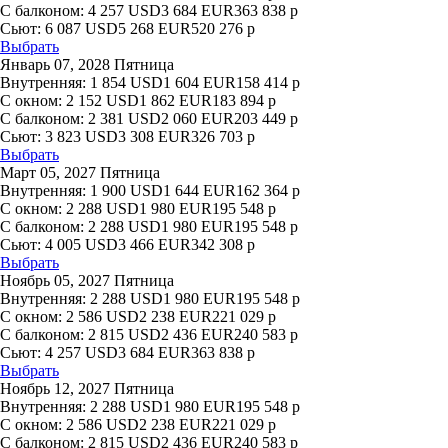
С балконом:
4 257
USD
3 684
EUR
363 838
р
Сьют:
6 087
USD
5 268
EUR
520 276
р
Выбрать
Январь 07, 2028 Пятница
Внутренняя:
1 854
USD
1 604
EUR
158 414
р
С окном:
2 152
USD
1 862
EUR
183 894
р
С балконом:
2 381
USD
2 060
EUR
203 449
р
Сьют:
3 823
USD
3 308
EUR
326 703
р
Выбрать
Март 05, 2027 Пятница
Внутренняя:
1 900
USD
1 644
EUR
162 364
р
С окном:
2 288
USD
1 980
EUR
195 548
р
С балконом:
2 288
USD
1 980
EUR
195 548
р
Сьют:
4 005
USD
3 466
EUR
342 308
р
Выбрать
Ноябрь 05, 2027 Пятница
Внутренняя:
2 288
USD
1 980
EUR
195 548
р
С окном:
2 586
USD
2 238
EUR
221 029
р
С балконом:
2 815
USD
2 436
EUR
240 583
р
Сьют:
4 257
USD
3 684
EUR
363 838
р
Выбрать
Ноябрь 12, 2027 Пятница
Внутренняя:
2 288
USD
1 980
EUR
195 548
р
С окном:
2 586
USD
2 238
EUR
221 029
р
С балконом:
2 815
USD
2 436
EUR
240 583
р