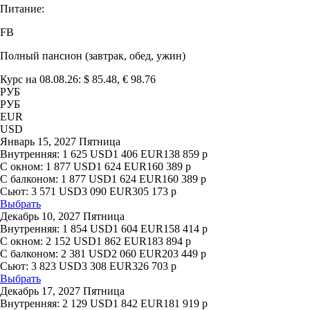
Питание:
FB
Полный пансион (завтрак, обед, ужин)
Курс на 08.08.26: $ 85.48, € 98.76
РУБ
РУБ
EUR
USD
Январь 15, 2027 Пятница
Внутренняя:
1 625
USD
1 406
EUR
138 859
р
С окном:
1 877
USD
1 624
EUR
160 389
р
С балконом:
1 877
USD
1 624
EUR
160 389
р
Сьют:
3 571
USD
3 090
EUR
305 173
р
Выбрать
Декабрь 10, 2027 Пятница
Внутренняя:
1 854
USD
1 604
EUR
158 414
р
С окном:
2 152
USD
1 862
EUR
183 894
р
С балконом:
2 381
USD
2 060
EUR
203 449
р
Сьют:
3 823
USD
3 308
EUR
326 703
р
Выбрать
Декабрь 17, 2027 Пятница
Внутренняя:
2 129
USD
1 842
EUR
181 919
р