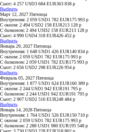
Сьют:
4 257
USD
3 684
EUR
363 838
р
Выбрать
Март 12, 2027 Пятница
Внутренняя:
2 059
USD
1 782
EUR
175 993
р
С окном:
2 494
USD
2 158
EUR
213 128
р
С балконом:
2 494
USD
2 158
EUR
213 128
р
Сьют:
4 990
USD
4 318
EUR
426 452
р
Выбрать
Январь 29, 2027 Пятница
Внутренняя:
1 648
USD
1 426
EUR
140 834
р
С окном:
2 059
USD
1 782
EUR
175 993
р
С балконом:
2 059
USD
1 782
EUR
175 993
р
Сьют:
2 656
USD
2 298
EUR
226 954
р
Выбрать
Февраль 05, 2027 Пятница
Внутренняя:
1 877
USD
1 624
EUR
160 389
р
С окном:
2 244
USD
1 942
EUR
191 795
р
С балконом:
2 244
USD
1 942
EUR
191 795
р
Сьют:
2 907
USD
2 516
EUR
248 484
р
Выбрать
Январь 14, 2028 Пятница
Внутренняя:
1 764
USD
1 526
EUR
150 710
р
С окном:
2 059
USD
1 782
EUR
175 993
р
С балконом:
2 288
USD
1 980
EUR
195 548
р
Сьют:
3 730
USD
3 228
EUR
318 802
р