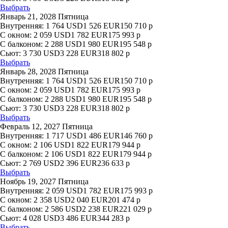
Выбрать
Январь 21, 2028 Пятница
Внутренняя:
1 764
USD
1 526
EUR
150 710
р
С окном:
2 059
USD
1 782
EUR
175 993
р
С балконом:
2 288
USD
1 980
EUR
195 548
р
Сьют:
3 730
USD
3 228
EUR
318 802
р
Выбрать
Январь 28, 2028 Пятница
Внутренняя:
1 764
USD
1 526
EUR
150 710
р
С окном:
2 059
USD
1 782
EUR
175 993
р
С балконом:
2 288
USD
1 980
EUR
195 548
р
Сьют:
3 730
USD
3 228
EUR
318 802
р
Выбрать
Февраль 12, 2027 Пятница
Внутренняя:
1 717
USD
1 486
EUR
146 760
р
С окном:
2 106
USD
1 822
EUR
179 944
р
С балконом:
2 106
USD
1 822
EUR
179 944
р
Сьют:
2 769
USD
2 396
EUR
236 633
р
Выбрать
Ноябрь 19, 2027 Пятница
Внутренняя:
2 059
USD
1 782
EUR
175 993
р
С окном:
2 358
USD
2 040
EUR
201 474
р
С балконом:
2 586
USD
2 238
EUR
221 029
р
Сьют:
4 028
USD
3 486
EUR
344 283
р
Выбрать