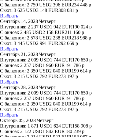
С балконом:
2 759
USD
2 396
EUR
234 448
р
Сьют:
3 625
USD
3 148
EUR
308 031
р
Выбрать
Сентябрь 14, 2028 Четверг
Внутренняя:
2 237
USD
1 942
EUR
190 024
р
С окном:
2 485
USD
2 158
EUR
211 160
р
С балконом:
2 578
USD
2 238
EUR
218 988
р
Сьют:
3 445
USD
2 991
EUR
292 669
р
Выбрать
Сентябрь 21, 2028 Четверг
Внутренняя:
2 009
USD
1 744
EUR
170 650
р
С окном:
2 257
USD
1 960
EUR
191 786
р
С балконом:
2 350
USD
2 040
EUR
199 614
р
Сьют:
3 215
USD
2 792
EUR
273 197
р
Выбрать
Сентябрь 28, 2028 Четверг
Внутренняя:
2 009
USD
1 744
EUR
170 650
р
С окном:
2 257
USD
1 960
EUR
191 786
р
С балконом:
2 350
USD
2 040
EUR
199 614
р
Сьют:
3 215
USD
2 792
EUR
273 197
р
Выбрать
Октябрь 05, 2028 Четверг
Внутренняя:
1 871
USD
1 624
EUR
158 908
р
С окном:
2 122
USD
1 842
EUR
180 239
р
С балконом:
2 214
USD
1 922
EUR
188 067
р