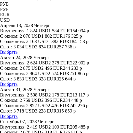
РУБ
РУБ
EUR
USD
Апрель 13, 2028 Четверг
Внутренняя:
1 824
USD
1 584
EUR
154 994
р
С окном:
2 076
USD
1 802
EUR
176 325
р
С балконом:
2 168
USD
1 882
EUR
184 153
р
Сьют:
3 034
USD
2 634
EUR
257 736
р
Выбрать
Август 24, 2028 Четверг
Внутренняя:
2 624
USD
2 278
EUR
222 902
р
С окном:
2 875
USD
2 496
EUR
244 233
р
С балконом:
2 964
USD
2 574
EUR
251 865
р
Сьют:
3 833
USD
3 328
EUR
325 644
р
Выбрать
Август 31, 2028 Четверг
Внутренняя:
2 508
USD
2 178
EUR
213 117
р
С окном:
2 759
USD
2 396
EUR
234 448
р
С балконом:
2 852
USD
2 476
EUR
242 276
р
Сьют:
3 718
USD
3 228
EUR
315 859
р
Выбрать
Сентябрь 07, 2028 Четверг
Внутренняя:
2 419
USD
2 100
EUR
205 485
р
С окном:
2 670
USD
2 318
EUR
226 816
р