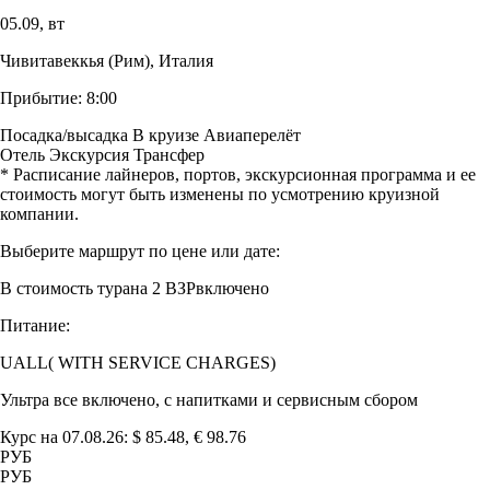
05.09,
вт
Чивитавеккья (Рим), Италия
Прибытие:
8:00
Посадка/высадка
В круизе
Авиаперелёт
Отель
Экскурсия
Трансфер
* Расписание лайнеров, портов, экскурсионная программа и ее
стоимость могут быть изменены по усмотрению круизной
компании.
Выберите маршрут по цене или дате:
В стоимость тура
на 2 ВЗР
включено
Питание:
UALL( WITH SERVICE CHARGES)
Ультра все включено, с напитками и cервисным сбором
Курс на 07.08.26: $ 85.48, € 98.76
РУБ
РУБ