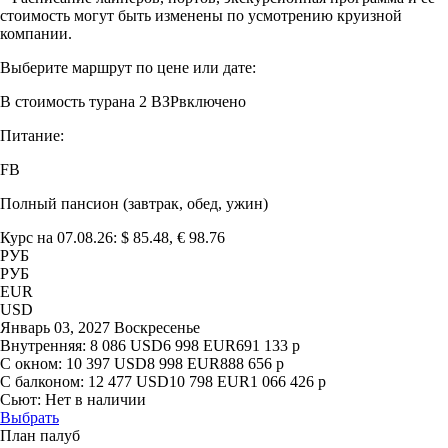
стоимость могут быть изменены по усмотрению круизной
компании.
Выберите маршрут по цене или дате:
В стоимость тура
на 2 ВЗР
включено
Питание:
FB
Полный пансион (завтрак, обед, ужин)
Курс на 07.08.26: $ 85.48, € 98.76
РУБ
РУБ
EUR
USD
Январь 03, 2027 Воскресенье
Внутренняя:
8 086
USD
6 998
EUR
691 133
р
С окном:
10 397
USD
8 998
EUR
888 656
р
С балконом:
12 477
USD
10 798
EUR
1 066 426
р
Сьют:
Нет в наличии
Выбрать
План палуб