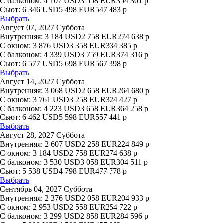
С балконом:
4 107
USD
3 558
EUR
354 301
р
Сьют:
6 346
USD
5 498
EUR
547 483
р
Выбрать
Август 07, 2027 Суббота
Внутренняя:
3 184
USD
2 758
EUR
274 638
р
С окном:
3 876
USD
3 358
EUR
334 385
р
С балконом:
4 339
USD
3 759
EUR
374 316
р
Сьют:
6 577
USD
5 698
EUR
567 398
р
Выбрать
Август 14, 2027 Суббота
Внутренняя:
3 068
USD
2 658
EUR
264 680
р
С окном:
3 761
USD
3 258
EUR
324 427
р
С балконом:
4 223
USD
3 658
EUR
364 258
р
Сьют:
6 462
USD
5 598
EUR
557 441
р
Выбрать
Август 28, 2027 Суббота
Внутренняя:
2 607
USD
2 258
EUR
224 849
р
С окном:
3 184
USD
2 758
EUR
274 638
р
С балконом:
3 530
USD
3 058
EUR
304 511
р
Сьют:
5 538
USD
4 798
EUR
477 778
р
Выбрать
Сентябрь 04, 2027 Суббота
Внутренняя:
2 376
USD
2 058
EUR
204 933
р
С окном:
2 953
USD
2 558
EUR
254 722
р
С балконом:
3 299
USD
2 858
EUR
284 596
р