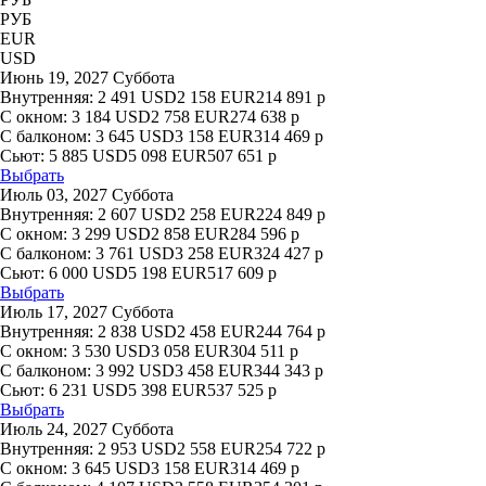
РУБ
EUR
USD
Июнь 19, 2027 Суббота
Внутренняя:
2 491
USD
2 158
EUR
214 891
р
С окном:
3 184
USD
2 758
EUR
274 638
р
С балконом:
3 645
USD
3 158
EUR
314 469
р
Сьют:
5 885
USD
5 098
EUR
507 651
р
Выбрать
Июль 03, 2027 Суббота
Внутренняя:
2 607
USD
2 258
EUR
224 849
р
С окном:
3 299
USD
2 858
EUR
284 596
р
С балконом:
3 761
USD
3 258
EUR
324 427
р
Сьют:
6 000
USD
5 198
EUR
517 609
р
Выбрать
Июль 17, 2027 Суббота
Внутренняя:
2 838
USD
2 458
EUR
244 764
р
С окном:
3 530
USD
3 058
EUR
304 511
р
С балконом:
3 992
USD
3 458
EUR
344 343
р
Сьют:
6 231
USD
5 398
EUR
537 525
р
Выбрать
Июль 24, 2027 Суббота
Внутренняя:
2 953
USD
2 558
EUR
254 722
р
С окном:
3 645
USD
3 158
EUR
314 469
р