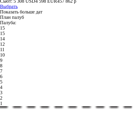
Сьют:
5 308
USD
4 598
EUR
457 862
р
Выбрать
Показать больше дат
План палуб
Палуба:
15
15
14
12
11
10
9
8
7
6
5
4
3
2
1