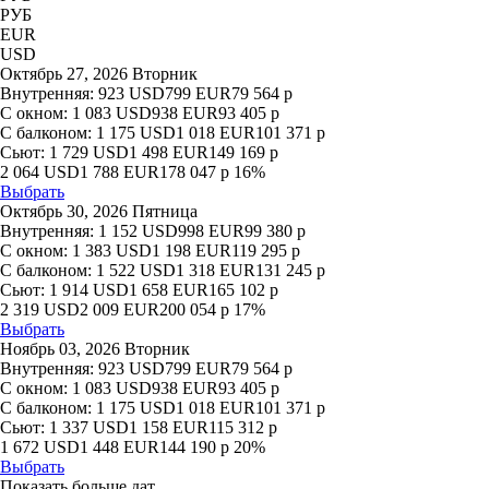
РУБ
EUR
USD
Октябрь 27, 2026 Вторник
Внутренняя:
923
USD
799
EUR
79 564
р
С окном:
1 083
USD
938
EUR
93 405
р
С балконом:
1 175
USD
1 018
EUR
101 371
р
Сьют:
1 729
USD
1 498
EUR
149 169
р
2 064
USD
1 788
EUR
178 047
р
16%
Выбрать
Октябрь 30, 2026 Пятница
Внутренняя:
1 152
USD
998
EUR
99 380
р
С окном:
1 383
USD
1 198
EUR
119 295
р
С балконом:
1 522
USD
1 318
EUR
131 245
р
Сьют:
1 914
USD
1 658
EUR
165 102
р
2 319
USD
2 009
EUR
200 054
р
17%
Выбрать
Ноябрь 03, 2026 Вторник
Внутренняя:
923
USD
799
EUR
79 564
р
С окном:
1 083
USD
938
EUR
93 405
р
С балконом:
1 175
USD
1 018
EUR
101 371
р
Сьют:
1 337
USD
1 158
EUR
115 312
р
1 672
USD
1 448
EUR
144 190
р
20%
Выбрать
Показать больше дат