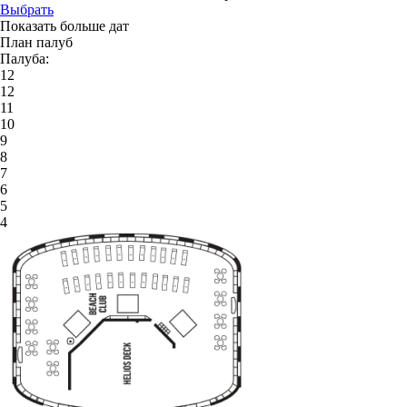
Выбрать
Показать больше дат
План палуб
Палуба:
12
12
11
10
9
8
7
6
5
4