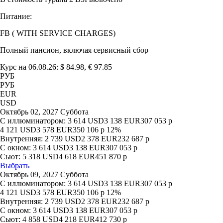
Питание:
FB ( WITH SERVICE CHARGES)
Полный пансион, включая сервисный сбор
Курс на 06.08.26: $ 84.98, € 97.85
РУБ
РУБ
EUR
USD
Октябрь 02, 2027 Суббота
С иллюминатором:
3 614
USD
3 138
EUR
307 053
р
4 121
USD
3 578
EUR
350 106
р
12%
Внутренняя:
2 739
USD
2 378
EUR
232 687
р
С окном:
3 614
USD
3 138
EUR
307 053
р
Сьют:
5 318
USD
4 618
EUR
451 870
р
Выбрать
Октябрь 09, 2027 Суббота
С иллюминатором:
3 614
USD
3 138
EUR
307 053
р
4 121
USD
3 578
EUR
350 106
р
12%
Внутренняя:
2 739
USD
2 378
EUR
232 687
р
С окном:
3 614
USD
3 138
EUR
307 053
р
Сьют:
4 858
USD
4 218
EUR
412 730
р