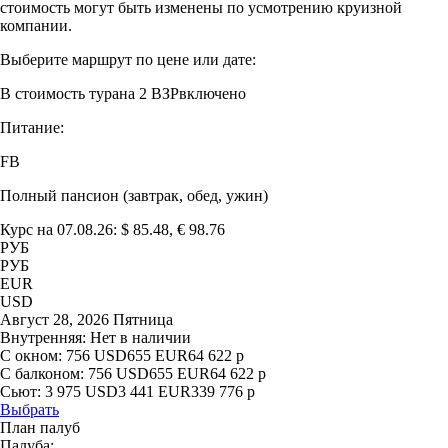
стоимость могут быть изменены по усмотрению круизной
компании.
Выберите маршрут по цене или дате:
В стоимость тура
на 2 ВЗР
включено
Питание:
FB
Полный пансион (завтрак, обед, ужин)
Курс на 07.08.26: $ 85.48, € 98.76
РУБ
РУБ
EUR
USD
Август 28, 2026 Пятница
Внутренняя:
Нет в наличии
С окном:
756
USD
655
EUR
64 622
р
С балконом:
756
USD
655
EUR
64 622
р
Сьют:
3 975
USD
3 441
EUR
339 776
р
Выбрать
План палуб
Палуба: