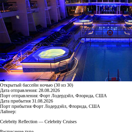
Открытый бассейн ночью (30 из 30)
Дата отправления:
28.08.2026
Порт отправления:
Форт Лодердэйл, Флорида, США
Дата прибытия
31.08.2026
Порт прибытия
Форт Лодердэйл, Флорида, США
Лайнер:
Celebrity Reflection
—
Celebrity Cruises
Расписание тура