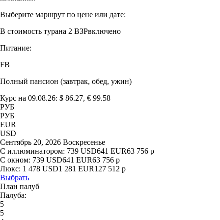
Выберите маршрут по цене или дате:
В стоимость тура
на 2 ВЗР
включено
Питание:
FB
Полный пансион (завтрак, обед, ужин)
Курс на 09.08.26: $ 86.27, € 99.58
РУБ
РУБ
EUR
USD
Сентябрь 20, 2026 Воскресенье
С иллюминатором:
739
USD
641
EUR
63 756
р
С окном:
739
USD
641
EUR
63 756
р
Люкс:
1 478
USD
1 281
EUR
127 512
р
Выбрать
План палуб
Палуба:
5
5