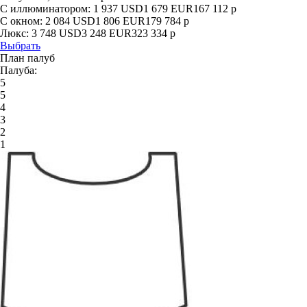
С иллюминатором:
1 937
USD
1 679
EUR
167 112
р
С окном:
2 084
USD
1 806
EUR
179 784
р
Люкс:
3 748
USD
3 248
EUR
323 334
р
Выбрать
План палуб
Палуба:
5
5
4
3
2
1