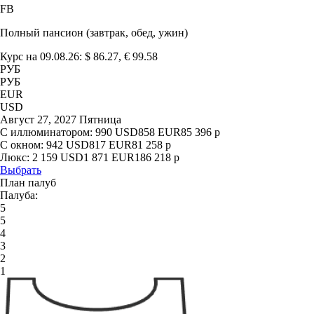
FB
Полный пансион (завтрак, обед, ужин)
Курс на 09.08.26: $ 86.27, € 99.58
РУБ
РУБ
EUR
USD
Август 27, 2027 Пятница
С иллюминатором:
990
USD
858
EUR
85 396
р
С окном:
942
USD
817
EUR
81 258
р
Люкс:
2 159
USD
1 871
EUR
186 218
р
Выбрать
План палуб
Палуба:
5
5
4
3
2
1