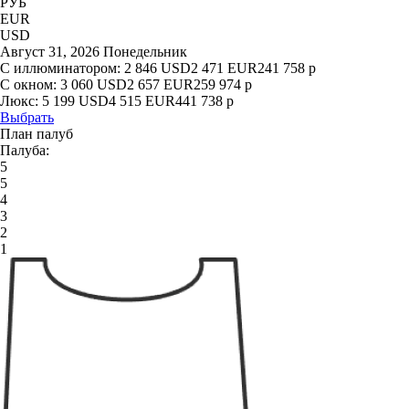
РУБ
EUR
USD
Август 31, 2026 Понедельник
С иллюминатором:
2 846
USD
2 471
EUR
241 758
р
С окном:
3 060
USD
2 657
EUR
259 974
р
Люкс:
5 199
USD
4 515
EUR
441 738
р
Выбрать
План палуб
Палуба:
5
5
4
3
2
1