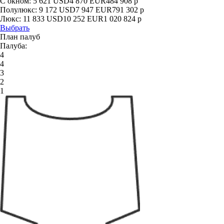
С окном:
5 621
USD
4 870
EUR
484 908
р
Полулюкс:
9 172
USD
7 947
EUR
791 302
р
Люкс:
11 833
USD
10 252
EUR
1 020 824
р
Выбрать
План палуб
Палуба:
4
4
3
2
1