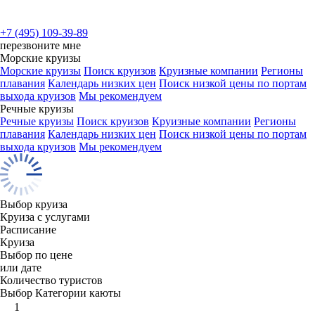
+7 (495) 109-39-89
перезвоните мне
Морские круизы
Морские круизы
Поиск круизов
Круизные компании
Регионы
плавания
Календарь низких цен
Поиск низкой цены по портам
выхода круизов
Мы рекомендуем
Речные круизы
Речные круизы
Поиск круизов
Круизные компании
Регионы
плавания
Календарь низких цен
Поиск низкой цены по портам
выхода круизов
Мы рекомендуем
Выбор круиза
Круиза с услугами
Расписание
Круиза
Выбор по цене
или дате
Количество туристов
Выбор Категории каюты
1