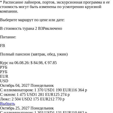
* Расписание лайнеров, портов, экскурсионная программа и ее
стоимость могут быть изменены по усмотрению круизной
компании.
Выберите маршрут по цене или дате:
В стоимость тура
на 2 ВЗР
включено
Питание:
FB
Полный пансион (завтрак, обед, ужин)
Курс на 06.08.26: $ 84.98, € 97.85
РУБ
РУБ
EUR
USD
Октябрь 04, 2027 Понедельник
С иллюминатором:
1 370
USD
1 190
EUR
116 364
р
С окном:
1 475
USD
1 281
EUR
125 274
р
Люкс:
2 504
USD
2 175
EUR
212 770
р
Выбрать
Октябрь 25, 2027 Понедельник
С иллюминатором:
1 303
USD
1 131
EUR
110 662
р