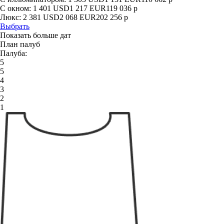
С окном:
1 401
USD
1 217
EUR
119 036
р
Люкс:
2 381
USD
2 068
EUR
202 256
р
Выбрать
Показать больше дат
План палуб
Палуба:
5
5
4
3
2
1