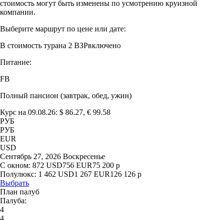
стоимость могут быть изменены по усмотрению круизной
компании.
Выберите маршрут по цене или дате:
В стоимость тура
на 2 ВЗР
включено
Питание:
FB
Полный пансион (завтрак, обед, ужин)
Курс на 09.08.26: $ 86.27, € 99.58
РУБ
РУБ
EUR
USD
Сентябрь 27, 2026 Воскресенье
С окном:
872
USD
756
EUR
75 200
р
Полулюкс:
1 462
USD
1 267
EUR
126 126
р
Выбрать
План палуб
Палуба:
4
4