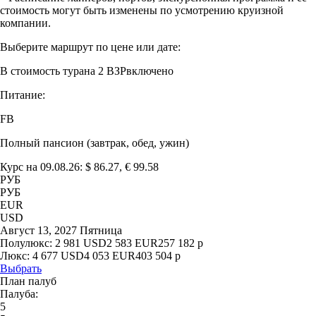
стоимость могут быть изменены по усмотрению круизной
компании.
Выберите маршрут по цене или дате:
В стоимость тура
на 2 ВЗР
включено
Питание:
FB
Полный пансион (завтрак, обед, ужин)
Курс на 09.08.26: $ 86.27, € 99.58
РУБ
РУБ
EUR
USD
Август 13, 2027 Пятница
Полулюкс:
2 981
USD
2 583
EUR
257 182
р
Люкс:
4 677
USD
4 053
EUR
403 504
р
Выбрать
План палуб
Палуба:
5