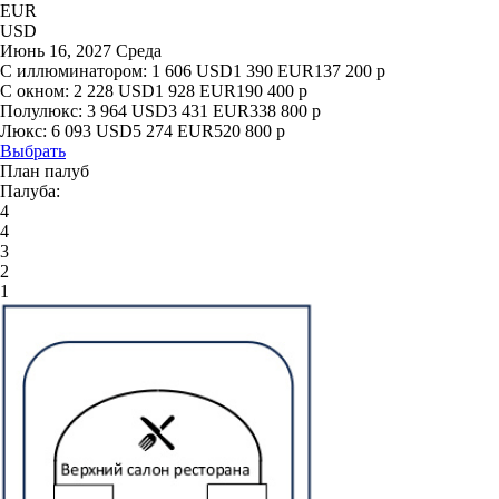
EUR
USD
Июнь 16, 2027 Среда
С иллюминатором:
1 606
USD
1 390
EUR
137 200
р
С окном:
2 228
USD
1 928
EUR
190 400
р
Полулюкс:
3 964
USD
3 431
EUR
338 800
р
Люкс:
6 093
USD
5 274
EUR
520 800
р
Выбрать
План палуб
Палуба:
4
4
3
2
1