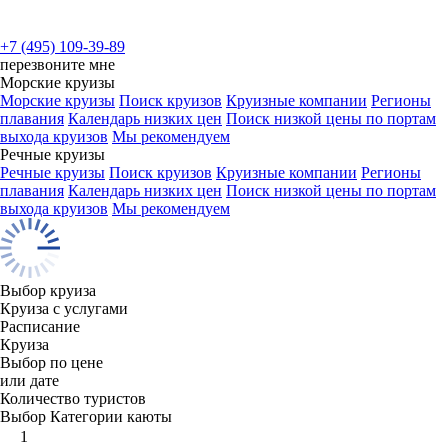
+7 (495) 109-39-89
перезвоните мне
Морские круизы
Морские круизы
Поиск круизов
Круизные компании
Регионы
плавания
Календарь низких цен
Поиск низкой цены по портам
выхода круизов
Мы рекомендуем
Речные круизы
Речные круизы
Поиск круизов
Круизные компании
Регионы
плавания
Календарь низких цен
Поиск низкой цены по портам
выхода круизов
Мы рекомендуем
Выбор круиза
Круиза с услугами
Расписание
Круиза
Выбор по цене
или дате
Количество туристов
Выбор Категории каюты
1