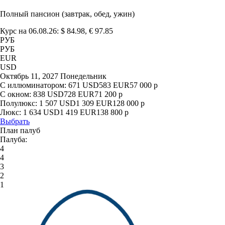
Полный пансион (завтрак, обед, ужин)
Курс на 06.08.26: $ 84.98, € 97.85
РУБ
РУБ
EUR
USD
Октябрь 11, 2027 Понедельник
С иллюминатором:
671
USD
583
EUR
57 000
р
С окном:
838
USD
728
EUR
71 200
р
Полулюкс:
1 507
USD
1 309
EUR
128 000
р
Люкс:
1 634
USD
1 419
EUR
138 800
р
Выбрать
План палуб
Палуба:
4
4
3
2
1