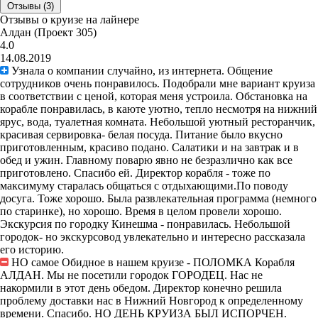
Отзывы (3)
Отзывы о круизе на лайнере
Алдан (Проект 305)
4.0
14.08.2019
Узнала о компании случайно, из интернета. Общение
сотрудников очень понравилось. Подобрали мне вариант круиза
в соответствии с ценой, которая меня устроила. Обстановка на
корабле понравилась, в каюте уютно, тепло несмотря на нижний
ярус, вода, туалетная комната. Небольшой уютный ресторанчик,
красивая сервировка- белая посуда. Питание было вкусно
приготовленным, красиво подано. Салатики и на завтрак и в
обед и ужин. Главному поварю явно не безразлично как все
приготовлено. Спасибо ей. Директор корабля - тоже по
максимуму старалась общаться с отдыхающими.По поводу
досуга. Тоже хорошо. Была развлекательная программа (немного
по старинке), но хорошо. Время в целом провели хорошо.
Экскурсия по городку Кинешма - понравилась. Небольшой
городок- но экскурсовод увлекательно и интересно рассказала
его историю.
НО самое Обидное в нашем круизе - ПОЛОМКА Корабля
АЛДАН. Мы не посетили городок ГОРОДЕЦ. Нас не
накормили в этот день обедом. Директор конечно решила
проблему доставки нас в Нижний Новгород к определенному
времени. Спасибо. НО ДЕНЬ КРУИЗА БЫЛ ИСПОРЧЕН.