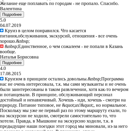
Желание еще поплавать по городам - не пропало. Спасибо.
Валентина
Подробнее
5.0
04.07.2019
Круиз в целом понравился. Что касается
питания,обслуживания, экскурсий, отношения - все очень
хорошо.&nbsp;
&nbsp;Единственное, о чем сожалеем - не попали в Казань
вообще.
Наталья Борисовна
Подробнее
4.0
17.08.2015
Круизом в принципе остались довольны.&nbsp;Программа
нас не очень интересовала, т.к. мы сами музыканты и не очень
были заинтересованы в таком развлечении, хотя как-то вечером
и потанцевали. В принципе, обслуживающий персонал
достойный и ненавязчивый. Хочешь - иди, хочешь - смотри на
природу. Питание типовое, не &quot;ах!&quot;, но нормальное.
Поскольку мы уже не первый раз по этому маршруту ехали, то
на экскурсии не ходили, смотрели самостоятельно то, что
хотели. Правда, в Мышкине на экскурсию ходили, т.к. в
предыдущие наши поездки этот город мы миновали, из-за него