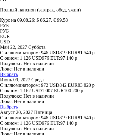
Полный пансион (завтрак, обед, ужин)
Курс на 09.08.26: $ 86.27, € 99.58
РУБ
РУБ
EUR
USD
Май 22, 2027 Суббота
С иллюминатором:
946
USD
819
EUR
81 540
р
С окном:
1 126
USD
976
EUR
97 140
р
Полулюкс:
Нет в наличии
Люкс:
Нет в наличии
Выбрать
Июнь 09, 2027 Среда
С иллюминатором:
972
USD
842
EUR
83 820
р
С окном:
1 162
USD
1 007
EUR
100 200
р
Полулюкс:
Нет в наличии
Люкс:
Нет в наличии
Выбрать
Август 20, 2027 Пятница
С иллюминатором:
946
USD
819
EUR
81 540
р
С окном:
1 126
USD
976
EUR
97 140
р
Полулюкс:
Нет в наличии
Люкс:
Нет в наличии