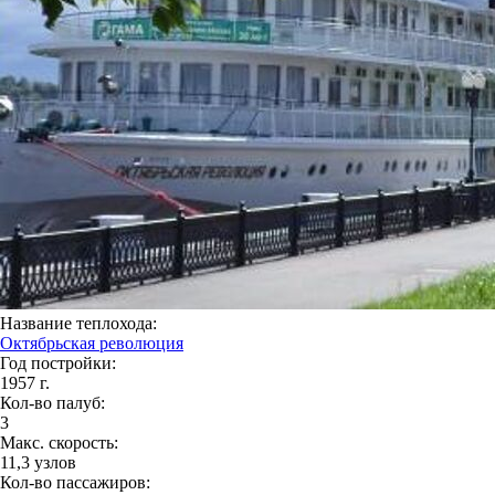
Название теплохода:
Октябрьская революция
Год постройки:
1957 г.
Кол-во палуб:
3
Макс. скорость:
11,3 узлов
Кол-во пассажиров: