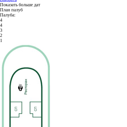
Показать больше дат
План палуб
Палуба:
4
4
3
2
1