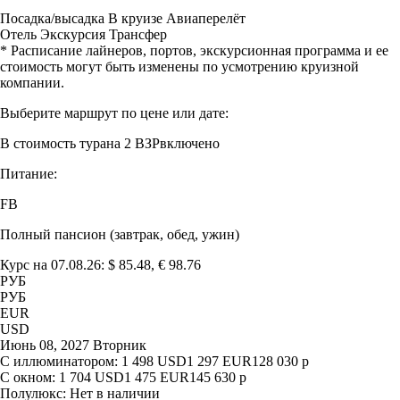
Посадка/высадка
В круизе
Авиаперелёт
Отель
Экскурсия
Трансфер
* Расписание лайнеров, портов, экскурсионная программа и ее
стоимость могут быть изменены по усмотрению круизной
компании.
Выберите маршрут по цене или дате:
В стоимость тура
на 2 ВЗР
включено
Питание:
FB
Полный пансион (завтрак, обед, ужин)
Курс на 07.08.26: $ 85.48, € 98.76
РУБ
РУБ
EUR
USD
Июнь 08, 2027 Вторник
С иллюминатором:
1 498
USD
1 297
EUR
128 030
р
С окном:
1 704
USD
1 475
EUR
145 630
р
Полулюкс:
Нет в наличии