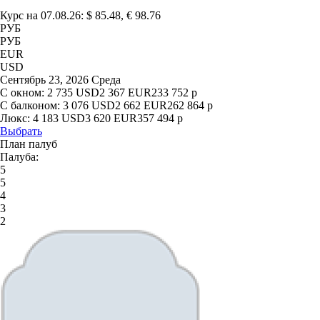
Курс на 07.08.26: $ 85.48, € 98.76
РУБ
РУБ
EUR
USD
Сентябрь 23, 2026 Среда
С окном:
2 735
USD
2 367
EUR
233 752
р
С балконом:
3 076
USD
2 662
EUR
262 864
р
Люкс:
4 183
USD
3 620
EUR
357 494
р
Выбрать
План палуб
Палуба:
5
5
4
3
2