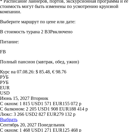
* Расписание лайнеров, портов, экскурсионная программа и ее
стоимость могут быть изменены по усмотрению круизной
компании.
Выберите маршрут по цене или дате:
В стоимость тура
на 2 ВЗР
включено
Питание:
FB
Полный пансион (завтрак, обед, ужин)
Курс на 07.08.26: $ 85.48, € 98.76
РУБ
РУБ
EUR
USD
Июнь 15, 2027 Вторник
С окном:
1 815
USD
1 571
EUR
155 072
р
С балконом:
2 205
USD
1 908
EUR
188 414
р
Люкс:
3 266
USD
2 827
EUR
279 132
р
Выбрать
Сентябрь 20, 2027 Понедельник
С окном:
1 468
USD
1 271
EUR
125 468
р