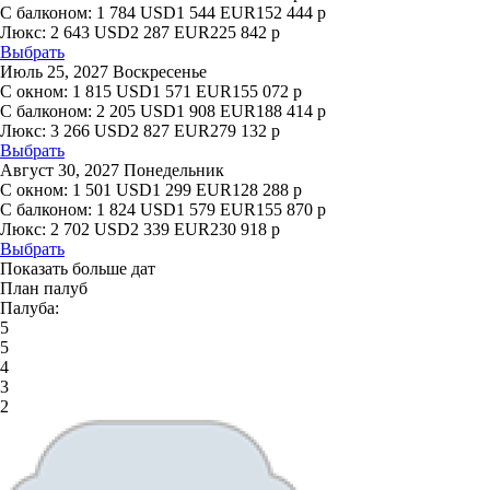
С балконом:
1 784
USD
1 544
EUR
152 444
р
Люкс:
2 643
USD
2 287
EUR
225 842
р
Выбрать
Июль 25, 2027 Воскресенье
С окном:
1 815
USD
1 571
EUR
155 072
р
С балконом:
2 205
USD
1 908
EUR
188 414
р
Люкс:
3 266
USD
2 827
EUR
279 132
р
Выбрать
Август 30, 2027 Понедельник
С окном:
1 501
USD
1 299
EUR
128 288
р
С балконом:
1 824
USD
1 579
EUR
155 870
р
Люкс:
2 702
USD
2 339
EUR
230 918
р
Выбрать
Показать больше дат
План палуб
Палуба:
5
5
4
3
2