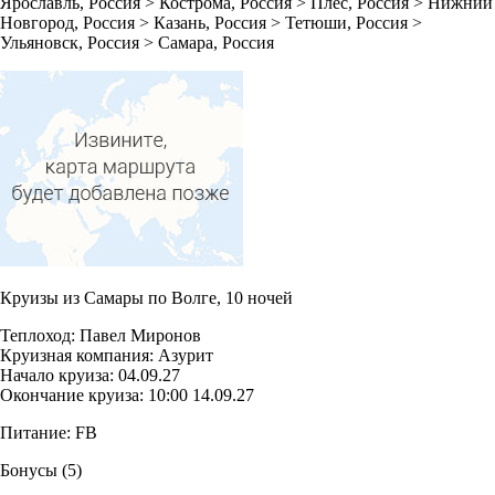
Ярославль
, Россия >
Кострома
, Россия >
Плёс
, Россия >
Нижний
Новгород
, Россия >
Казань
, Россия >
Тетюши
, Россия >
Ульяновск
, Россия >
Самара
, Россия
Круизы из Самары по Волге,
10 ночей
Теплоход:
Павел Миронов
Круизная компания:
Азурит
Начало круиза:
04.09.27
Окончание круиза:
10:00
14.09.27
Питание:
FB
Бонусы
(5)