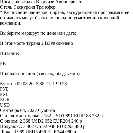
Посадка/высадка
В круизе
Авиаперелёт
Отель
Экскурсия
Трансфер
* Расписание лайнеров, портов, экскурсионная программа и ее
стоимость могут быть изменены по усмотрению круизной
компании.
Выберите маршрут по цене или дате:
В стоимость тура
на 2 ВЗР
включено
Питание:
FB
Полный пансион (завтрак, обед, ужин)
Курс на 09.08.26: $ 86.27, € 99.58
РУБ
РУБ
EUR
USD
Сентябрь 04, 2027 Суббота
С иллюминатором:
2 182
USD
1 891
EUR
188 232
р
С окном:
2 368
USD
2 052
EUR
204 240
р
Полулюкс:
3 402
USD
2 948
EUR
293 480
р
Люкс:
3 989
USD
3 456
EUR
344 080
р