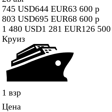
745
USD
644
EUR
63 600
р
803
USD
695
EUR
68 600
р
1 480
USD
1 281
EUR
126 500
Круиз
1 взр
Цена