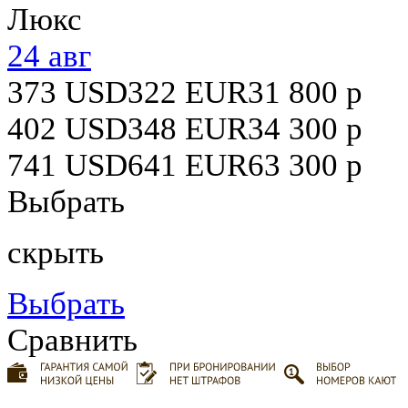
Люкс
24 авг
373
USD
322
EUR
31 800
р
402
USD
348
EUR
34 300
р
741
USD
641
EUR
63 300
р
Выбрать
скрыть
Выбрать
Сравнить