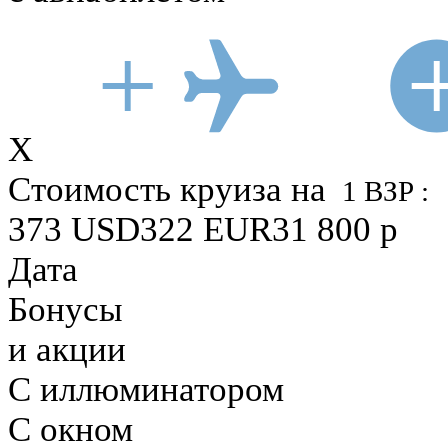
X
Стоимость круиза
на
1 ВЗР :
373
USD
322
EUR
31 800
р
Дата
Бонусы
и акции
С иллюминатором
С окном