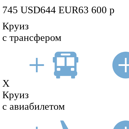
745
USD
644
EUR
63 600
р
Круиз
с трансфером
X
Круиз
с авиабилетом