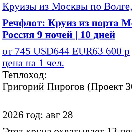
Круизы из Москвы по Волге
Речфлот:
Круиз из порта М
Россия
9 ночей | 10 дней
от
745
USD
644
EUR
63 600
р
цена на 1 чел.
Теплоход:
Григорий Пирогов (Проект 3
2026 год:
авг
28
Этот круиз охватывает 13 по