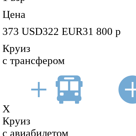
Цена
373
USD
322
EUR
31 800
р
Круиз
с трансфером
X
Круиз
с авиабилетом