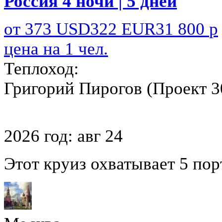
Россия
4 ночи | 5 дней
от
373
USD
322
EUR
31 800
р
цена на 1 чел.
Теплоход:
Григорий Пирогов (Проект 3
2026 год:
авг
24
Этот круиз охватывает 5 пор