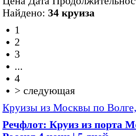
Цена
Дата
Продолжительнос
Найдено:
34 круиза
1
2
3
...
4
> cледующая
Круизы из Москвы по Волге
Речфлот:
Круиз из порта М