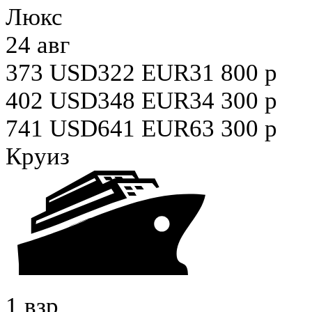
Люкс
24 авг
373
USD
322
EUR
31 800
р
402
USD
348
EUR
34 300
р
741
USD
641
EUR
63 300
р
Круиз
1 взр